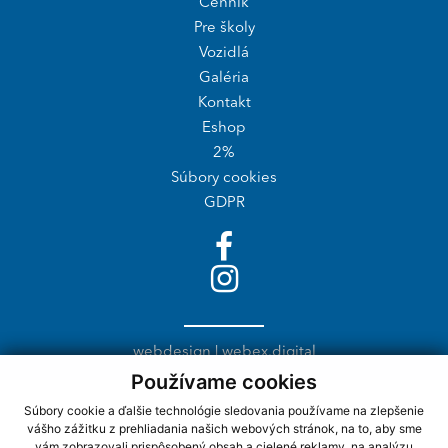
Cenník
Pre školy
Vozidlá
Galéria
Kontakt
Eshop
2%
Súbory cookies
GDPR
webdesign
|
webex.digital
Používame cookies
Súbory cookie a ďalšie technológie sledovania používame na zlepšenie
Naši partneri
vášho zážitku z prehliadania našich webových stránok, na to, aby sme
vám zobrazovali prispôsobený obsah a cielené reklamy, na analýzu