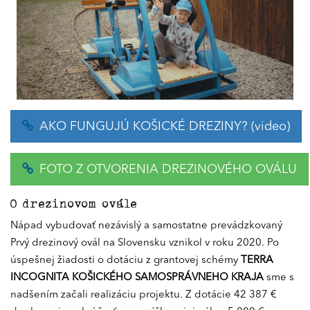
AKO FUNGUJÚ KOŠICKÉ DREZINY? (video)
FOTO Z OTVORENIA DREZINOVÉHO OVÁLU
O drezinovom ovále
Nápad vybudovať nezávislý a samostatne prevádzkovaný
Prvý drezinový ovál na Slovensku vznikol v roku 2020. Po
úspešnej žiadosti o dotáciu z grantovej schémy
TERRA
INCOGNITA KOŠICKÉHO SAMOSPRÁVNEHO KRAJA
sme s
nadšením začali realizáciu projektu. Z dotácie 42 387 €