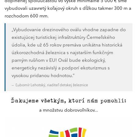
doplnenej spoluúčasťou vo výške minimálne 5 000 € sme
vybudovali uzavretý koľajový okruh s dĺžkou takmer 300 m a
rozchodom 600 mm.
„Vybudovanie drezinového oválu vhodne zapadne do
existujúcej turistickej infraštruktúry Čermeľského
údolia, kde už 65 rokov premáva unikátna historická
úzkorozchodná železnica s najstarším funkčným
parným rušňom v EU! Ovál bude ekologický,
energeticky nezávislý a podporí ekoturizmus s
vysokou pridanou hodnotou.“
Ľubomír Lehotský, riaditeľ detskej železnice
Ďakujeme všetkým, ktorí nám pomohli:
a množstvu dobrovoľníkov...