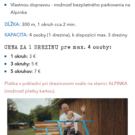
Vlastnou dopravou - možnosť bezplatného parkovania na
Alpinke
DĹŽKA:
300 m, 1 okruh cca 2 min.
KAPACITA:
4 osoby (1 drezina), k dispozícii max. 3 dreziny
CENA ZA 1 DREZINU pre max. 4 osoby:
1 okruh:
3 €
3 okruhy:
5 €
5 okruhov:
7 €
Platba v pokladni pri drezinovom ovále na stanici ALPINKA
(možnosť platby kartou).