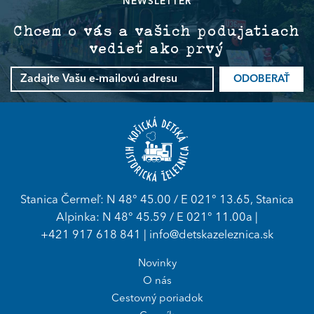
NEWSLETTER
Chcem o vás a vašich podujatiach
vedieť ako prvý
ODOBERAŤ
Stanica Čermeľ: N 48° 45.00 / E 021° 13.65, Stanica
Alpinka: N 48° 45.59 / E 021° 11.00a |
+421 917 618 841
|
info@detskazeleznica.sk
Novinky
O nás
Cestovný poriadok