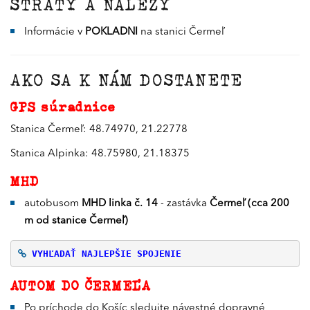
STRATY A NÁLEZY
Informácie v
POKLADNI
na stanici Čermeľ
AKO SA K NÁM DOSTANETE
GPS súradnice
Stanica Čermeľ: 48.74970, 21.22778
Stanica Alpinka: 48.75980, 21.18375
MHD
autobusom
MHD linka č. 14
- zastávka
Čermeľ (cca 200
m od stanice Čermeľ)
VYHĽADAŤ NAJLEPŠIE SPOJENIE
AUTOM DO ČERMEĽA
Po príchode do Košíc sledujte návestné dopravné