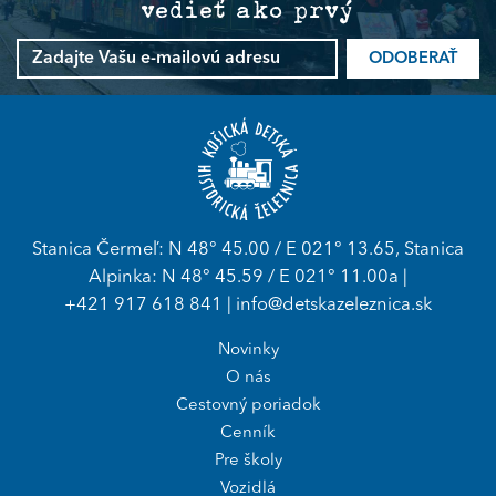
vedieť ako prvý
ODOBERAŤ
Stanica Čermeľ: N 48° 45.00 / E 021° 13.65, Stanica
Alpinka: N 48° 45.59 / E 021° 11.00a |
+421 917 618 841
|
info@detskazeleznica.sk
Novinky
O nás
Cestovný poriadok
Cenník
Pre školy
Vozidlá