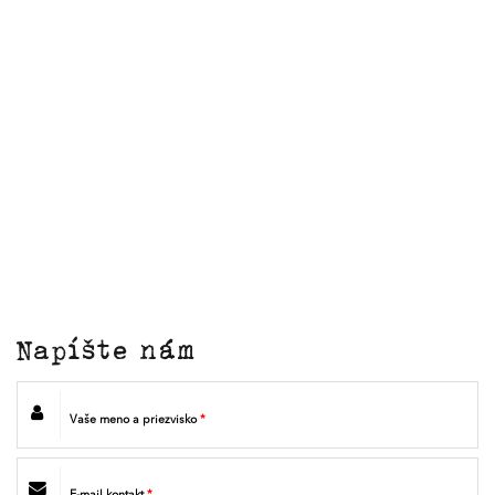
Napíšte nám
Vaše meno a priezvisko
*