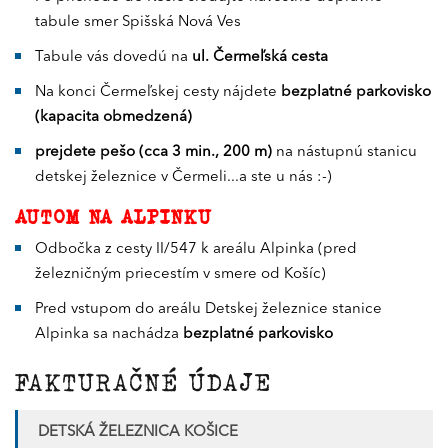
tabule smer Spišská Nová Ves
Tabule vás dovedú na
ul. Čermeľská cesta
Na konci Čermeľskej cesty nájdete
bezplatné parkovisko
(kapacita obmedzená)
prejdete pešo (cca 3 min., 200 m)
na nástupnú stanicu
detskej železnice v Čermeli...a ste u nás :-)
AUTOM NA ALPINKU
Odbočka z cesty II/547 k areálu Alpinka (pred
železničným priecestím v smere od Košíc)
Pred vstupom do areálu Detskej železnice stanice
Alpinka sa nachádza
bezplatné parkovisko
FAKTURAČNÉ ÚDAJE
DETSKÁ ŽELEZNICA KOŠICE