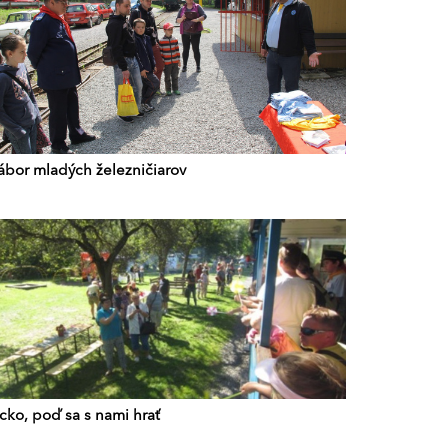
ábor mladých železničiarov
cko, poď sa s nami hrať