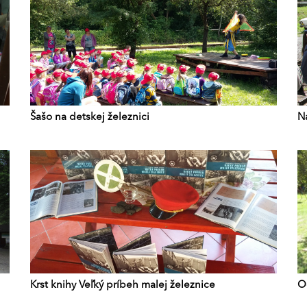
Šašo na detskej železnici
N
Krst knihy Veľký príbeh malej železnice
O