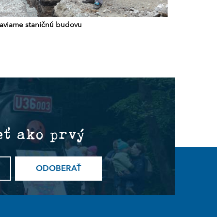
taviame staničnú budovu
eť ako prvý
ODOBERAŤ