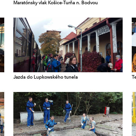
Maratónsky vlak Košice-Turňa n. Bodvou
Jazda do Lupkowského tunela
T