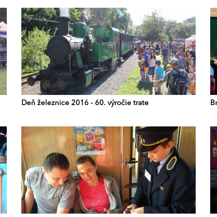
Deň železnice 2016 - 60. výročie trate
B