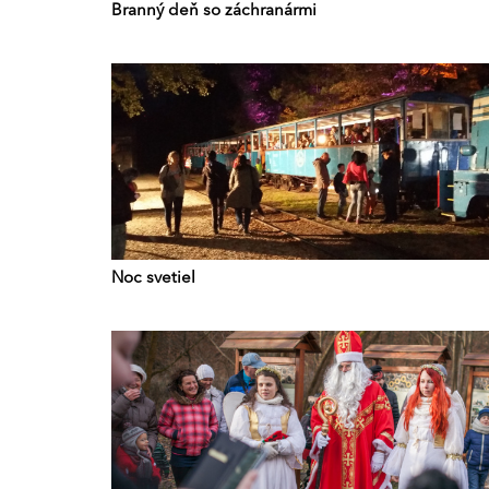
Branný deň so záchranármi
Noc svetiel