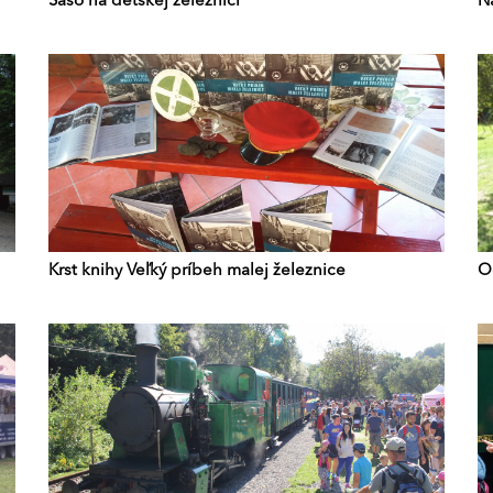
Šašo na detskej železnici
N
Krst knihy Veľký príbeh malej železnice
O