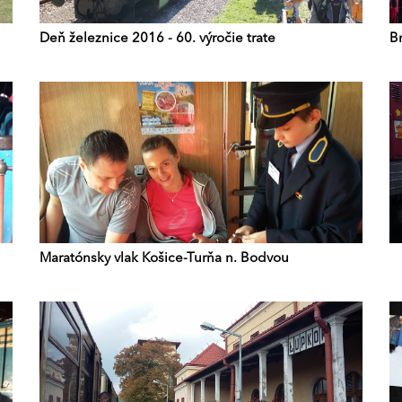
Deň železnice 2016 - 60. výročie trate
B
Maratónsky vlak Košice-Turňa n. Bodvou