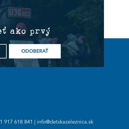
eť ako prvý
ODOBERAŤ
1 917 618 841
|
info@detskazeleznica.sk