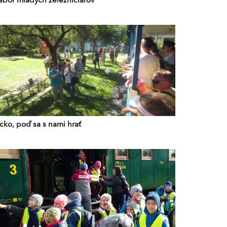
ábor mladých železničiarov
cko, poď sa s nami hrať