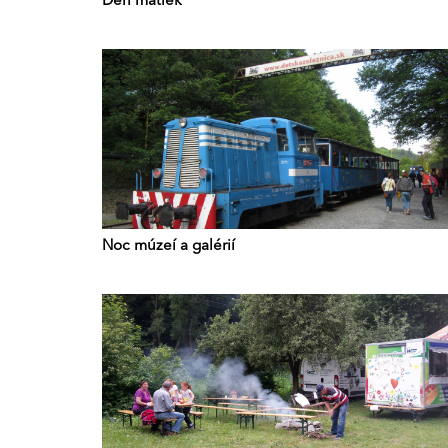
Deň matiek
Noc múzeí a galérií