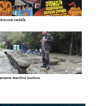
ekvicová nedeľa
taviame staničnú budovu