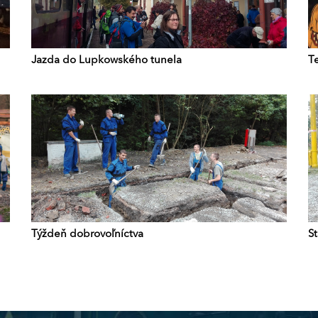
Jazda do Lupkowského tunela
T
Týždeň dobrovoľníctva
S