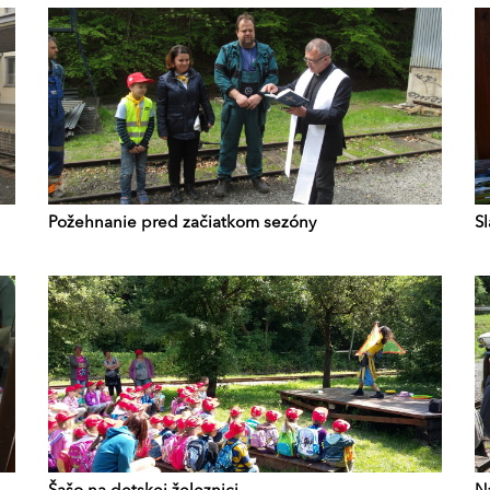
Požehnanie pred začiatkom sezóny
S