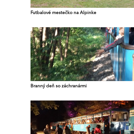
Futbalové mestečko na Alpinke
Branný deň so záchranármi