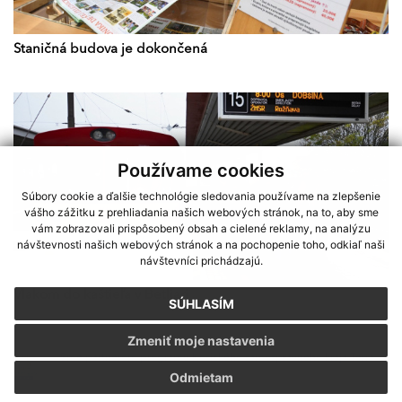
Staničná budova je dokončená
Používame cookies
Súbory cookie a ďalšie technológie sledovania používame na zlepšenie
vášho zážitku z prehliadania našich webových stránok, na to, aby sme
vám zobrazovali prispôsobený obsah a cielené reklamy, na analýzu
návštevnosti našich webových stránok a na pochopenie toho, odkiaľ naši
návštevníci prichádzajú.
Vlakom do kaštieľa v Betliari
SÚHLASÍM
Zmeniť moje nastavenia
Sme partnerom programu Košického samosprávneho kraja Terra
Odmietam
Incognita