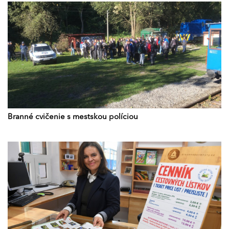
Branné cvičenie s mestskou políciou