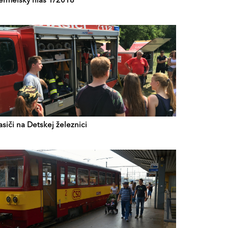
ermeľský hlas 1/2018
siči na Detskej železnici