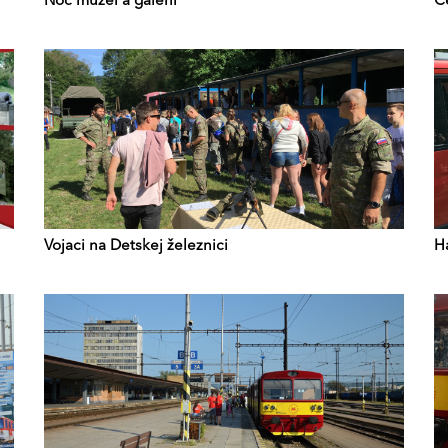
Noc múzeí a galérií
Č
Vojaci na Detskej železnici
Ha