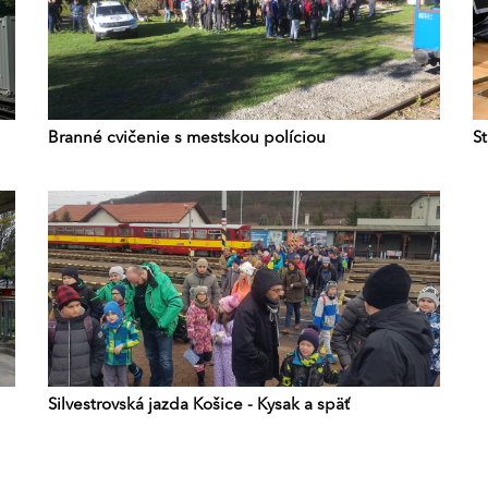
Branné cvičenie s mestskou políciou
S
Silvestrovská jazda Košice - Kysak a späť