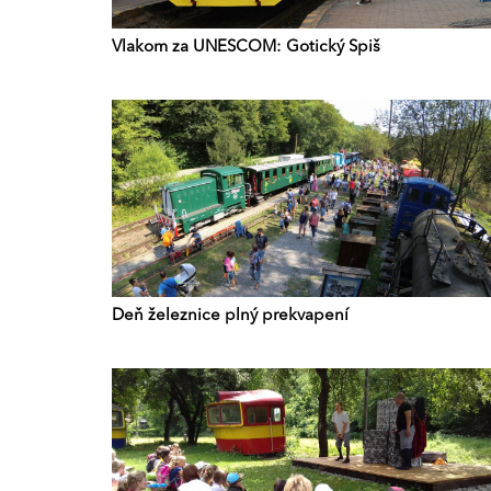
Vlakom za UNESCOM: Gotický Spiš
Deň železnice plný prekvapení