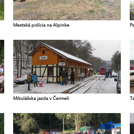
Mestská polícia na Alpinke
Pa
Mikulášska jazda v Čermeli
T