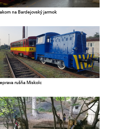
lakom na Bardejovský jarmok
reprava rušňa Miskolc