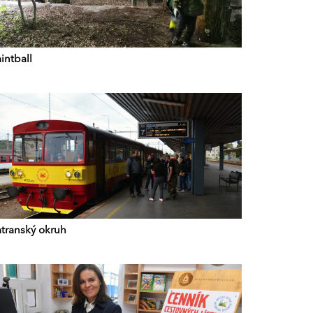
intball
atranský okruh