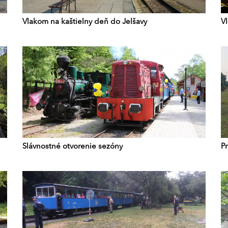
Vlakom na kaštielny deň do Jelšavy
V
Slávnostné otvorenie sezóny
P