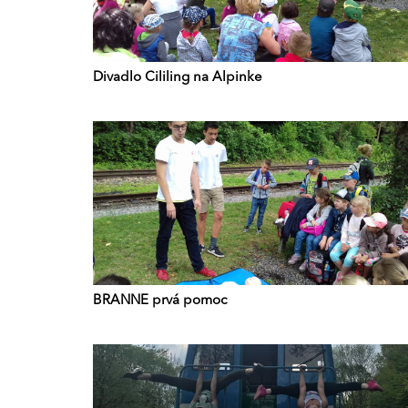
Divadlo Cililing na Alpinke
BRANNE prvá pomoc