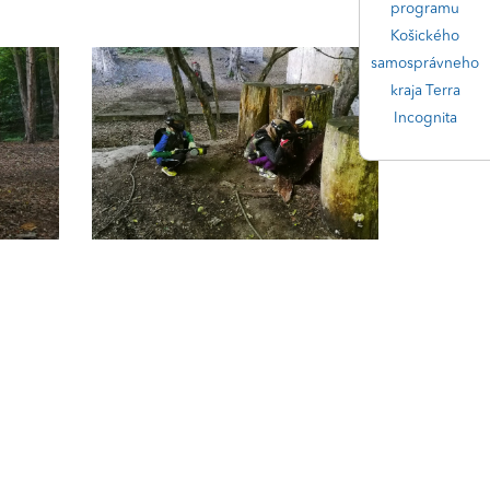
programu
Košického
samosprávneho
kraja Terra
Incognita