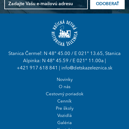
ODOBERAŤ
Stanica Čermeľ: N 48° 45.00 / E 021° 13.65, Stanica
Alpinka: N 48° 45.59 / E 021° 11.00a |
+421 917 618 841
|
info@detskazeleznica.sk
Novinky
O nás
Cestovný poriadok
Cenník
Pre školy
Vozidlá
Galéria