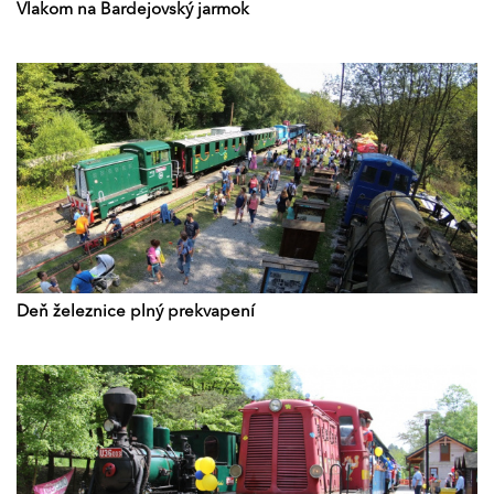
Vlakom na Bardejovský jarmok
Deň železnice plný prekvapení