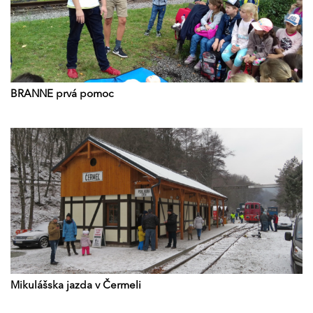
BRANNE prvá pomoc
Mikulášska jazda v Čermeli