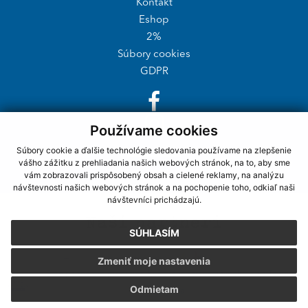
Kontakt
Eshop
2%
Súbory cookies
GDPR
Používame cookies
Súbory cookie a ďalšie technológie sledovania používame na zlepšenie
vášho zážitku z prehliadania našich webových stránok, na to, aby sme
webdesign
|
webex.digital
vám zobrazovali prispôsobený obsah a cielené reklamy, na analýzu
návštevnosti našich webových stránok a na pochopenie toho, odkiaľ naši
návštevníci prichádzajú.
Naši partneri
SÚHLASÍM
Zmeniť moje nastavenia
Sme partnerom programu Košického samosprávneho kraja Terra
Odmietam
Incognita