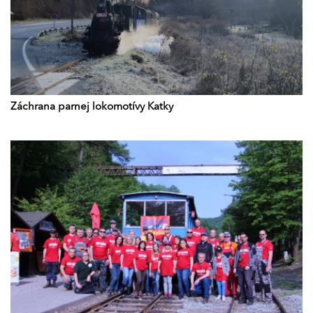
Záchrana parnej lokomotívy Katky