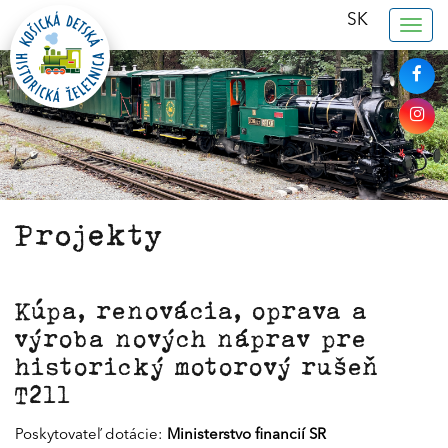
SK
Togg
navig
Projekty
Kúpa, renovácia, oprava a
výroba nových náprav pre
historický motorový rušeň
T211
Poskytovateľ dotácie:
Ministerstvo financií SR