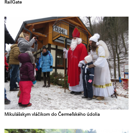
RailGate
Mikulášskym vláčikom do Čermeľského údolia