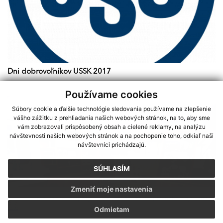
Dni dobrovoľníkov USSK 2017
Používame cookies
Súbory cookie a ďalšie technológie sledovania používame na zlepšenie
vášho zážitku z prehliadania našich webových stránok, na to, aby sme
vám zobrazovali prispôsobený obsah a cielené reklamy, na analýzu
návštevnosti našich webových stránok a na pochopenie toho, odkiaľ naši
návštevníci prichádzajú.
SÚHLASÍM
Zmeniť moje nastavenia
Sme partnerom programu Košického samosprávneho kraja Terra
Odmietam
Incognita