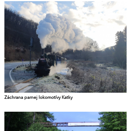
Záchrana parnej lokomotívy Katky