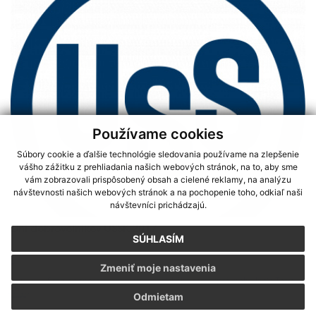
Používame cookies
Súbory cookie a ďalšie technológie sledovania používame na zlepšenie
vášho zážitku z prehliadania našich webových stránok, na to, aby sme
vám zobrazovali prispôsobený obsah a cielené reklamy, na analýzu
návštevnosti našich webových stránok a na pochopenie toho, odkiaľ naši
návštevníci prichádzajú.
Dni dobrovoľníkov USSK 2017
SÚHLASÍM
Zmeniť moje nastavenia
Sme partnerom programu Košického samosprávneho kraja Terra
Odmietam
Incognita