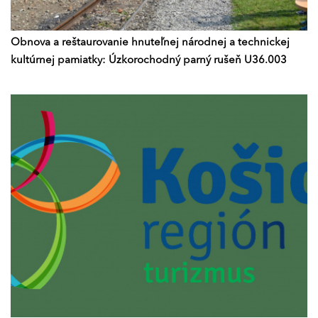
Obnova a reštaurovanie hnuteľnej národnej a technickej
kultúrnej pamiatky: Úzkorochodný parný rušeň U36.003