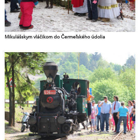
Mikulášskym vláčikom do Čermeľského údolia