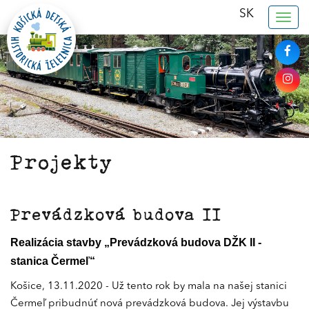
SK
Togg
navig
Projekty
Prevádzková budova II
Realizácia stavby „Prevádzková budova DŽK II -
stanica Čermeľ“
Košice, 13.11.2020 - Už tento rok by mala na našej stanici
Čermeľ pribudnúť nová prevádzková budova. Jej výstavbu