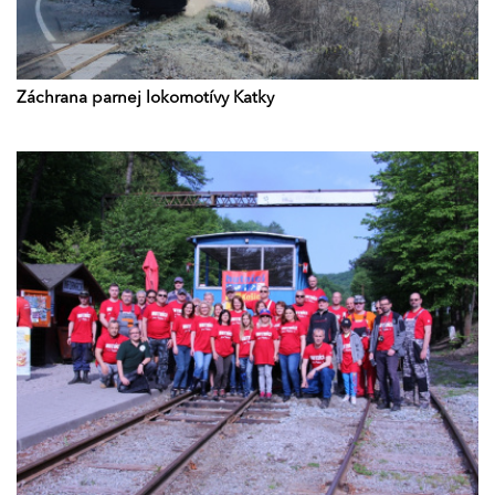
Záchrana parnej lokomotívy Katky