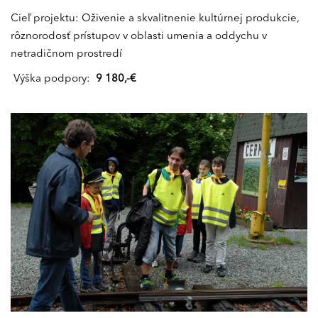
Cieľ projektu: Oživenie a skvalitnenie kultúrnej produkcie,
rôznorodosť prístupov v oblasti umenia a oddychu v
netradičnom prostredí
Výška podpory:
9 180,-€