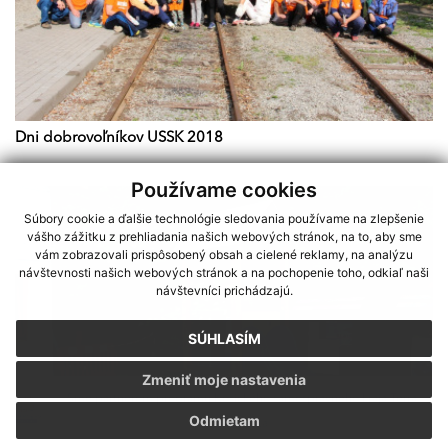
Dni dobrovoľníkov USSK 2018
Používame cookies
Súbory cookie a ďalšie technológie sledovania používame na zlepšenie
vášho zážitku z prehliadania našich webových stránok, na to, aby sme
vám zobrazovali prispôsobený obsah a cielené reklamy, na analýzu
návštevnosti našich webových stránok a na pochopenie toho, odkiaľ naši
návštevníci prichádzajú.
SÚHLASÍM
Zmeniť moje nastavenia
Sme partnerom programu Košického samosprávneho kraja Terra
Odmietam
Incognita