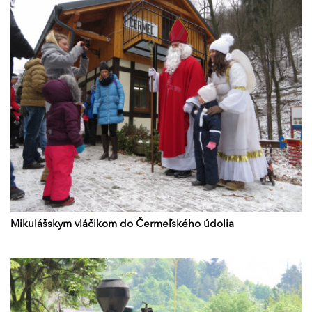
Mikulášskym vláčikom do Čermeľského údolia