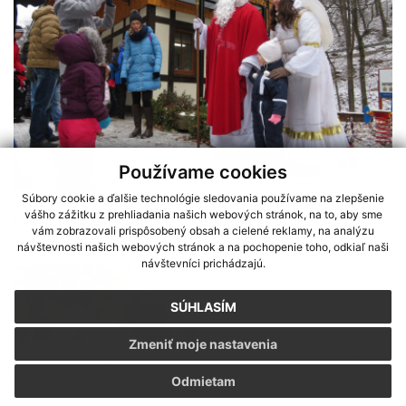
Používame cookies
Súbory cookie a ďalšie technológie sledovania používame na zlepšenie
vášho zážitku z prehliadania našich webových stránok, na to, aby sme
Mikulášskym vláčikom do Čermeľského údolia
vám zobrazovali prispôsobený obsah a cielené reklamy, na analýzu
návštevnosti našich webových stránok a na pochopenie toho, odkiaľ naši
návštevníci prichádzajú.
SÚHLASÍM
Zmeniť moje nastavenia
Sme partnerom programu Košického samosprávneho kraja Terra
Odmietam
Incognita