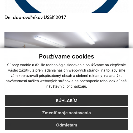
Dni dobrovoľníkov USSK 2017
Používame cookies
Súbory cookie a ďalšie technológie sledovania používame na zlepšenie
vášho zážitku z prehliadania našich webových stránok, na to, aby sme
vám zobrazovali prispôsobený obsah a cielené reklamy, na analýzu
návštevnosti našich webových stránok a na pochopenie toho, odkiaľ naši
návštevníci prichádzajú.
SÚHLASÍM
Zmeniť moje nastavenia
Sme partnerom programu Košického samosprávneho kraja Terra
Odmietam
Incognita
Nové priestory mladých železničiarov v novej staničnej