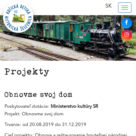
SK
Togg
navig
Projekty
Obnovme svoj dom
Poskytovateľ dotácie:
Ministerstvo kultúry SR
Projekt: Obnovme svoj dom
Trvanie: od 20.08.2019 do 31.12.2019
Cieľ projektu: Obnova a reštaurovanie hnuteľnej národnej