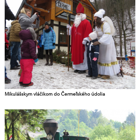
Mikulášskym vláčikom do Čermeľského údolia