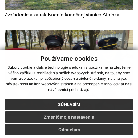
Zveľadenie a zatraktívnenie konečnej stanice Alpinka
Používame cookies
Súbory cookie a ďalšie technológie sledovania používame na zlepšenie
vášho zážitku z prehliadania našich webových stránok, na to, aby sme
vám zobrazovali prispôsobený obsah a cielené reklamy, na analýzu
návštevnosti našich webových stránok a na pochopenie toho, odkiaľ naši
návštevníci prichádzajú.
SÚHLASÍM
Zmeniť moje nastavenia
Sme partnerom programu Košického samosprávneho kraja Terra
Odmietam
Incognita
Verejná zbierka „Podporte jedinú detskú železnicu na