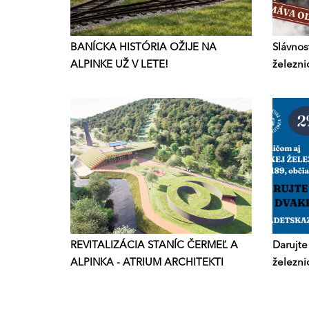
BANÍCKA HISTÓRIA OŽIJE NA
Slávnos
ALPINKE UŽ V LETE!
železni
REVITALIZÁCIA STANÍC ČERMEĽ A
Darujte
ALPINKA - ATRIUM ARCHITEKTI
železnic