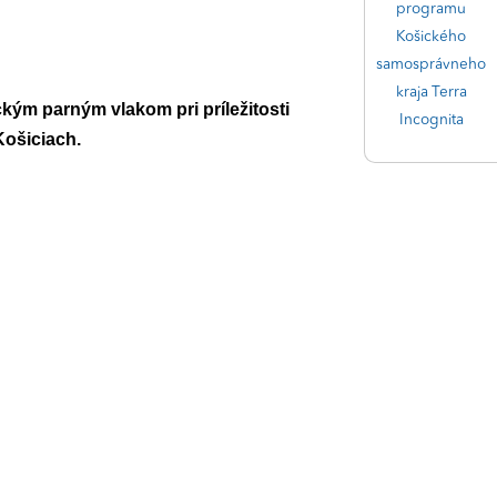
programu
Košického
samosprávneho
kraja Terra
ým parným vlakom pri príležitosti
Incognita
Košiciach.