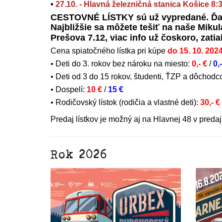
•
27.10. - Hlavná železničná stanica Košice 8:
CESTOVNÉ LÍSTKY sú už vypredané. Ďak
Najbližšie sa môžete tešiť na naše Miku
Prešova 7.12, viac info už čoskoro, zati
Cena spiatočného lístka pri kúpe
do 15. 10. 202
• Deti do 3. rokov bez nároku na miesto:
0,- €
/
0,
• Deti od 3 do 15 rokov, študenti, ŤZP a dôchodc
• Dospelí:
10 €
/
15 €
• Rodičovský lístok (rodičia a vlastné deti):
30,- €
Predaj lístkov je možný aj na Hlavnej 48 v preda
Rok 2026