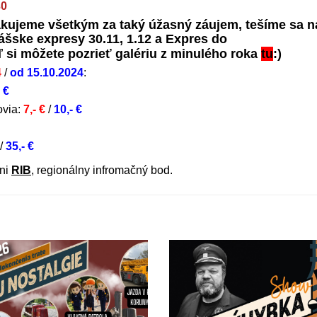
30
ujeme všetkým za taký úžasný záujem, tešíme sa n
lášske expresy 30.11, 1.12 a Expres do
aľ si môžete pozrieť galériu z minulého roka
tu
:)
4
/
od 15.10.2024
:
- €
ovia:
7,- €
/
10
,- €
/
35,- €
jni
RIB
, regionálny infromačný bod.