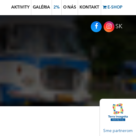
AKTIVITY
GALÉRIA
2%
O NÁS
KONTAKT
E-SHOP
SK
Sme partnerom