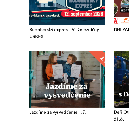
Rudohorský expres – VI. železničný
DNI PA
URBEX
Jazdíme za vysvedčenie 1.7.
Deň Otc
21.6.