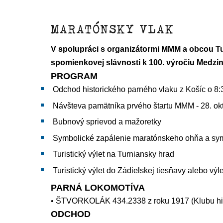
MARATÓNSKY VLAK
V spolupráci s organizátormi MMM
a obcou Tu
spomienkovej slávnosti k 100. výročiu Medzi
PROGRAM
Odchod historického parného vlaku z Košíc o 8
Návšteva pamätníka prvého štartu MMM - 28. ok
Bubnový sprievod a mažoretky
Symbolické zapálenie maratónskeho ohňa a sy
Turistický výlet na Turniansky hrad
Turistický výlet do Zádielskej tiesňavy alebo v
PARNÁ LOKOMOTÍVA
•
ŠTVORKOLÁK 434.2338 z roku 1917 (
Klubu hi
ODCHOD