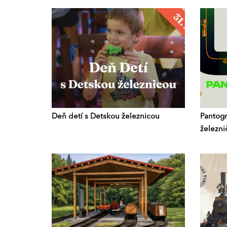
Deň detí s Detskou železnicou
Pantogr
železni