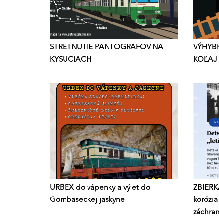
STRETNUTIE PANTOGRAFOV NA
VÝHYBK
KYSUCIACH
KOĽAJ
URBEX do vápenky a výlet do
ZBIERKA
Gombaseckej jaskyne
korózia 
záchran