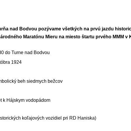
rňa nad Bodvou pozývame všetkých na prvú jazdu historick
národného Maratónu Mieru na miesto štartu prvého MMM v 
:30 do Turne nad Bodvou
tóbra 1924
mbolický beh siedmych bežcov
ýlet k Hájskym vodopádom
storických koľajových vozidiel pri RD Haniska
)