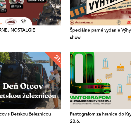
RNEJ NOSTALGIE
Špeciálne parné vydanie Výh
show
ov s Detskou železnicou
Pantografom za hranice do Kr
20.6.