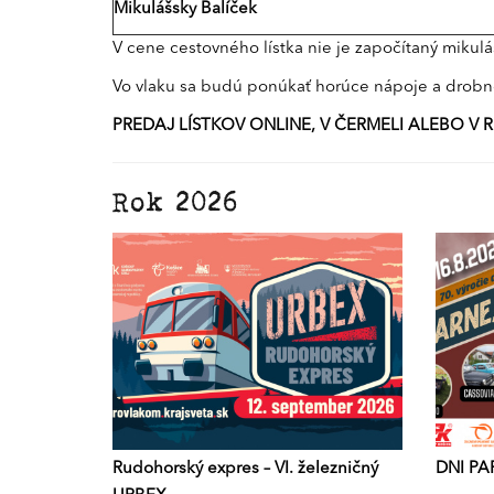
Mikulášsky Balíček
V cene cestovného lístka nie je započítaný mikulá
Vo vlaku sa budú ponúkať horúce nápoje a drobn
PREDAJ LÍSTKOV ONLINE, V ČERMELI ALEBO
Rok 2026
Rudohorský expres – VI. železničný
DNI PA