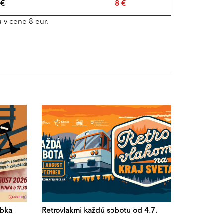
 €
8 €
 v cene 8 eur.
ybka
Retrovlakmi každú sobotu od 4.7.