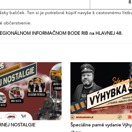
8
šsky baliček. Ten si je potrebné kúpiť navyše k cestovnému lístku
é občerstvenie.
 V REGIONÁLNOM INFORMAČNOM BODE
RIB
na HLAVNEJ 48.
RNEJ NOSTALGIE
Špeciálne parné vydanie Výh