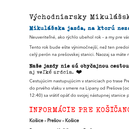
Východniarsky Mikulášsk
Mikulášska jazda, na ktorú nez
Neuveriteľné, ako rýchlo ubehol rok – a my pre v
Tento rok bude ešte výnimočnejší, než ten predoš
celý perón na prešovskej stanici. Naozaj sa máte 
N
aše jazdy nie sú obyčajnou cesto
aj veľké srdcia. ❤️
Cestujúcim nastupujúcim v staniciach po trase Pr
do prvého vlaku v smere na Lipany od Prešova (od
12:40) sa vrátiť opäť do svojej nástupnej stanice 
INFORMÁCIE PRE KOŠIČANO
Košice – Prešov – Košice