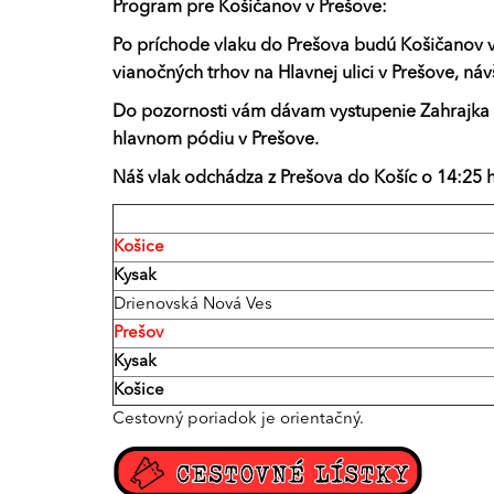
Program pre Košičanov v Prešove:
Po príchode vlaku do Prešova budú Košičanov v
vianočných trhov na Hlavnej ulici v Prešove, n
Do pozornosti vám dávam vystupenie Zahrajka o
hlavnom pódiu v Prešove.
Náš vlak odchádza z Prešova do Košíc o 14:25 h
Košice
Kysak
Drienovská Nová Ves
Prešov
Kysak
Košice
Cestovný poriadok je orientačný.