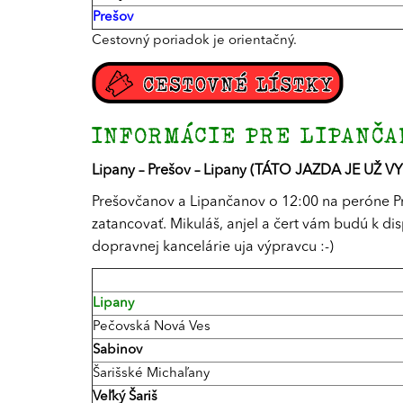
Prešov
Cestovný poriadok je orientačný.
INFORMÁCIE PRE LIPANČAN
Lipany – Prešov – Lipany (TÁTO JAZDA JE UŽ V
Prešovčanov a Lipančanov o 12:00 na peróne Pre
zatancovať. Mikuláš, anjel a čert vám budú k di
dopravnej kancelárie uja výpravcu :-)
Lipany
Pečovská Nová Ves
Sabinov
Šarišské Michaľany
Veľký Šariš