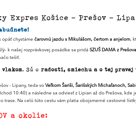
y Expres Košice - Prešov - Lip
abudnete!
ás opäť chystáme
čarovnú jazdu s Mikulášom, čertom a anjelom
, 
lý– k našej rozprávkovej posádke sa pridá
SZUŠ DAMA
z Prešov
načo tešiť.
u vlakom
. Sú o
radosti, smiechu a o tej pravej
ešov - Lipany, teda vo
Veľkom Šariši, Šarišských Michaľanoch, Sab
chod 10:40) a následne sa odviesť z Lipian až do Prešova, kde j
po trase. Na celú túto cestu vám platia obojsmerné cestovné lístk
V a okolie: