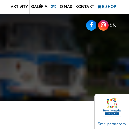
AKTIVITY
GALÉRIA
2%
O NÁS
KONTAKT
E-SHOP
SK
Sme partnerom