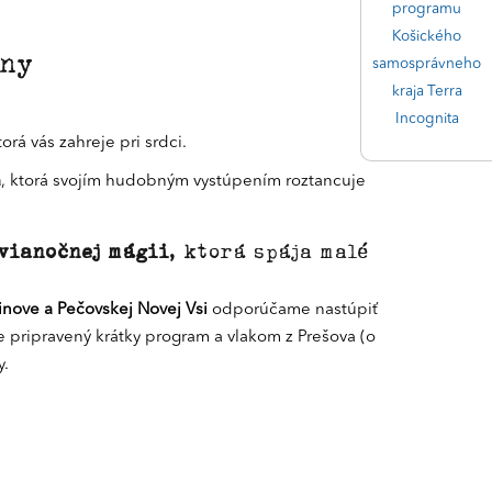
programu
Košického
any
samosprávneho
kraja Terra
Incognita
ktorá vás zahreje pri srdci.
a
, ktorá svojím hudobným vystúpením roztancuje
 vianočnej mágii
, ktorá spája malé
inove a Pečovskej Novej Vsi
odporúčame nastúpiť
e pripravený krátky program a vlakom z Prešova (o
y.