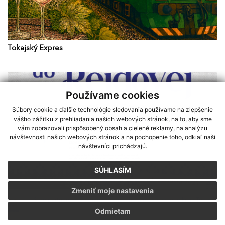
Tokajský Expres
Používame cookies
Súbory cookie a ďalšie technológie sledovania používame na zlepšenie
vášho zážitku z prehliadania našich webových stránok, na to, aby sme
vám zobrazovali prispôsobený obsah a cielené reklamy, na analýzu
návštevnosti našich webových stránok a na pochopenie toho, odkiaľ naši
návštevníci prichádzajú.
SÚHLASÍM
Zmeniť moje nastavenia
Sme partnerom programu Košického samosprávneho kraja Terra
Odmietam
Incognita