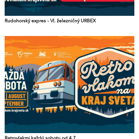
Rudohorský expres – VI. železničný URBEX
Retrovlakmi každú sobotu od 4.7.