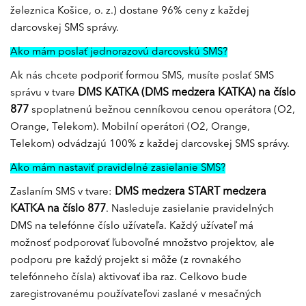
železnica Košice, o. z.) dostane 96% ceny z každej
darcovskej SMS správy.
Ako mám poslať jednorazovú darcovskú SMS?
Ak nás chcete podporiť formou SMS, musíte poslať SMS
DMS KATKA (DMS medzera KATKA) na číslo
správu v tvare
877
spoplatnenú bežnou cenníkovou cenou operátora (O2,
Orange, Telekom). Mobilní operátori (O2, Orange,
Telekom) odvádzajú 100% z každej darcovskej SMS správy.
Ako mám nastaviť pravidelné zasielanie SMS?
DMS medzera START medzera
Zaslaním SMS v tvare:
KATKA na číslo 877
. Nasleduje zasielanie pravidelných
DMS na telefónne číslo užívateľa. Každý užívateľ má
možnosť podporovať ľubovoľné množstvo projektov, ale
podporu pre každý projekt si môže (z rovnakého
telefónneho čísla) aktivovať iba raz. Celkovo bude
zaregistrovanému používateľovi zaslané v mesačných