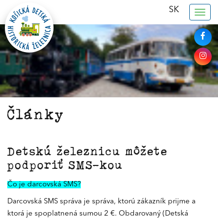
SK
Togg
navig
Články
Detskú železnicu môžete
podporiť SMS-kou
Čo je darcovská SMS?
Darcovská SMS správa je správa, ktorú zákazník prijme a
ktorá je spoplatnená sumou 2 €. Obdarovaný (Detská