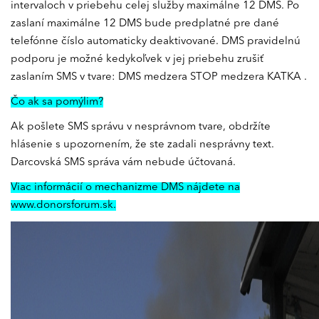
intervaloch v priebehu celej služby maximálne 12 DMS. Po
zaslaní maximálne 12 DMS bude predplatné pre dané
telefónne číslo automaticky deaktivované. DMS pravidelnú
podporu je možné kedykoľvek v jej priebehu zrušiť
zaslaním SMS v tvare: DMS medzera STOP medzera KATKA .
Čo ak sa pomýlim?
Ak pošlete SMS správu v nesprávnom tvare, obdržíte
hlásenie s upozornením, že ste zadali nesprávny text.
Darcovská SMS správa vám nebude účtovaná.
Viac informácií o mechanizme DMS nájdete na
www.donorsforum.sk
.