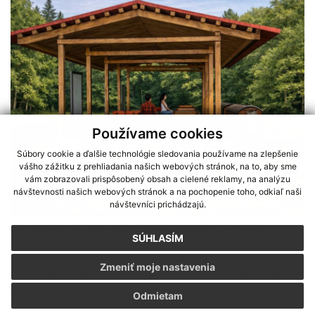
Používame cookies
Súbory cookie a ďalšie technológie sledovania používame na zlepšenie
vášho zážitku z prehliadania našich webových stránok, na to, aby sme
vám zobrazovali prispôsobený obsah a cielené reklamy, na analýzu
návštevnosti našich webových stránok a na pochopenie toho, odkiaľ naši
návštevníci prichádzajú.
BANÍCKA HISTÓRIA OŽIJE NA ALPINKE UŽ V LETE!
SÚHLASÍM
Zmeniť moje nastavenia
Sme partnerom programu Košického samosprávneho kraja Terra
Odmietam
Incognita