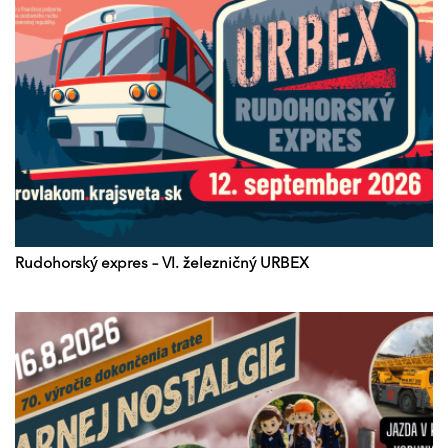
Rudohorský expres – VI. železničný URBEX