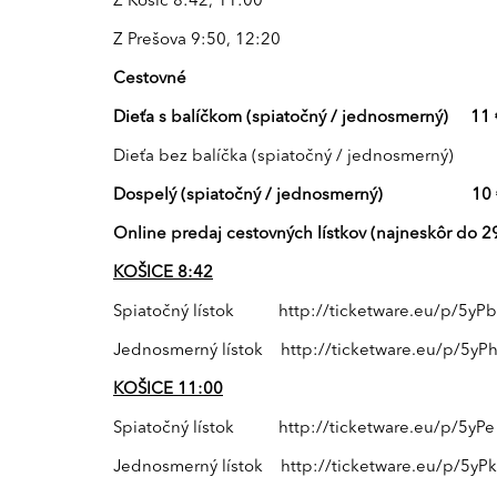
Z Košíc 8:42, 11:00
Z Prešova 9:50, 12:20
Cestovné
Dieťa s balíčkom (spiatočný / jednosmerný) 11 
Dieťa bez balíčka (spiatočný / jednosmerný) 
Dospelý (spiatočný / jednosmerný) 10 € 
Online predaj cestovných lístkov
(najneskôr do 2
KOŠICE 8:42
Spiatočný lístok
http://ticketware.eu/p/5yPb
Jednosmerný lístok
http://ticketware.eu/p/5yP
KOŠICE 11:00
Spiatočný lístok
http://ticketware.eu/p/5yPe
Jednosmerný lístok
http://ticketware.eu/p/5yPk