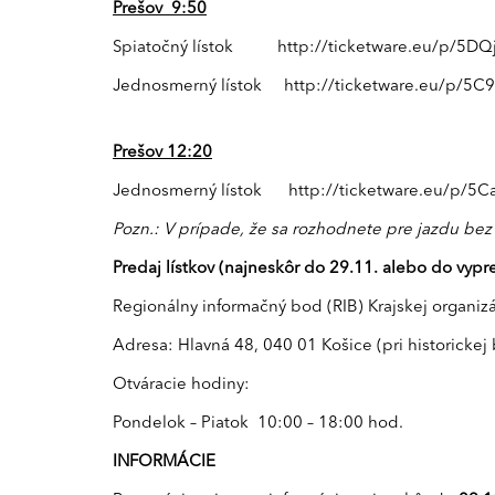
Prešov 9:50
Spiatočný lístok
http://ticketware.eu/p/5DQ
Jednosmerný lístok
http://ticketware.eu/p/5C
Prešov 12:20
Jednosmerný lístok
http://ticketware.eu/p/5C
Pozn.: V prípade, že sa rozhodnete pre jazdu bez 
Predaj lístkov
(najneskôr do 29.11. alebo do vypr
Regionálny informačný bod (RIB) Krajskej organiz
Adresa: Hlavná 48, 040 01 Košice (pri historicke
Otváracie hodiny:
Pondelok – Piatok 10:00 – 18:00 hod.
INFORMÁCIE