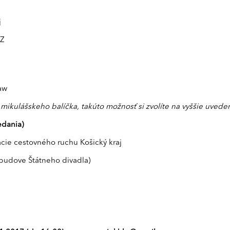
j
9Z
aw
mikulášskeho balíčka, takúto možnosť si zvolíte na vyššie uvedený
edania)
ácie cestovného ruchu Košický kraj
j budove Štátneho divadla)