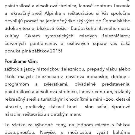
paintballová a airsoft ová strelnica, lanové centrum Tarzania
a rekreačný areál Alpinka s reštauráciou si Vás spoločne
dovoľujú pozvať na jedinečný školský výlet do Čermeľského
údolia v tesnej blízkosti Košíc - Európskeho hlavného mesta
kultúry. Okrem sympatických mladých železničiarov,
červených gentlemanov a usilovných squaw vás čaká
ponuka plná zážitkov 2015!
Ponúkame Vám:
zážitok z jazdy historickou železnicou, prepady vlaku alebo
školu malých železničiarov, návštevu indiánskej dediny s
programom a zvieratkami, divadelné predstavenia,
paintballovú a airsoft ovú strelnicu, lanové centrum, rozľahlý
rekreačný areál s turistickými chodníkmi a mini - zoo, detské
atrakcie, preliezky, skákací hrad – slon safari, športové
náradie, reštauráciu s detským menu
To všetko za výhodné ceny, na jednom mieste s ľahkou
dostupnosťou. Navyše, s možnosťou využiť kultúrne