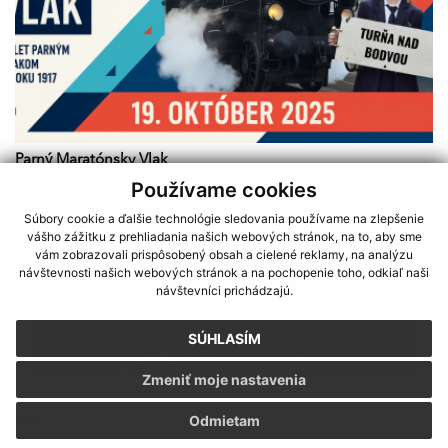
Parný Maratónsky Vlak
Používame cookies
Súbory cookie a ďalšie technológie sledovania používame na zlepšenie
vášho zážitku z prehliadania našich webových stránok, na to, aby sme
vám zobrazovali prispôsobený obsah a cielené reklamy, na analýzu
návštevnosti našich webových stránok a na pochopenie toho, odkiaľ naši
návštevníci prichádzajú.
SÚHLASÍM
Zmeniť moje nastavenia
Sme partnerom programu Košického samosprávneho kraja Terra
Odmietam
Incognita