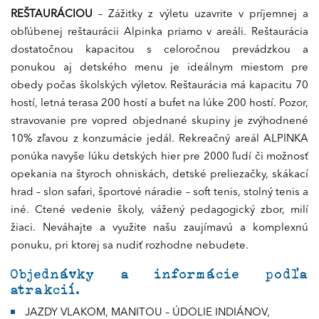
REŠTAURÁCIOU
– Zážitky z výletu uzavrite v príjemnej a
obľúbenej reštaurácii Alpinka priamo v areáli. Reštaurácia
dostatočnou kapacitou s celoročnou prevádzkou a
ponukou aj detského menu je ideálnym miestom pre
obedy počas školských výletov. Reštaurácia má kapacitu 70
hostí, letná terasa 200 hostí a bufet na lúke 200 hostí. Pozor,
stravovanie pre vopred objednané skupiny je zvýhodnené
10% zľavou z konzumácie jedál. Rekreačný areál ALPINKA
ponúka navyše lúku detských hier pre 2000 ľudí či možnosť
opekania na štyroch ohniskách, detské preliezačky, skákací
hrad – slon safari, športové náradie – soft tenis, stolný tenis a
iné. Ctené vedenie školy, vážený pedagogický zbor, milí
žiaci. Neváhajte a využite našu zaujímavú a komplexnú
ponuku, pri ktorej sa nudiť rozhodne nebudete.
Objednávky a informácie podľa
atrakcií.
JAZDY VLAKOM, MANITOU – ÚDOLIE INDIÁNOV,