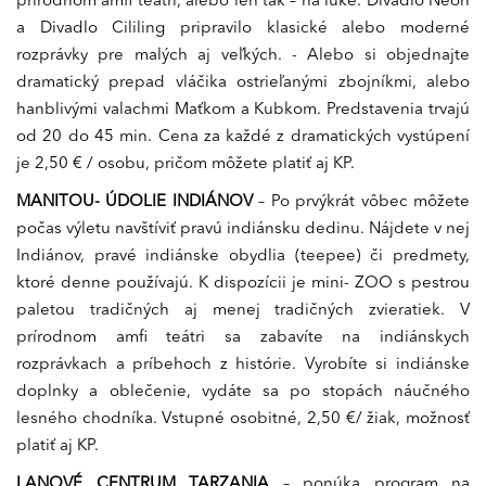
prírodnom amfi teátri, alebo len tak – na lúke. Divadlo Neon
a Divadlo Cililing pripravilo klasické alebo moderné
rozprávky pre malých aj veľkých. - Alebo si objednajte
dramatický prepad vláčika ostrieľanými zbojníkmi, alebo
hanblivými valachmi Maťkom a Kubkom. Predstavenia trvajú
od 20 do 45 min. Cena za každé z dramatických vystúpení
je 2,50 € / osobu, pričom môžete platiť aj KP.
MANITOU- ÚDOLIE INDIÁNOV
– Po prvýkrát vôbec môžete
počas výletu navštíviť pravú indiánsku dedinu. Nájdete v nej
Indiánov, pravé indiánske obydlia (teepee) či predmety,
ktoré denne používajú. K dispozícii je mini- ZOO s pestrou
paletou tradičných aj menej tradičných zvieratiek. V
prírodnom amfi teátri sa zabavíte na indiánskych
rozprávkach a príbehoch z histórie. Vyrobíte si indiánske
doplnky a oblečenie, vydáte sa po stopách náučného
lesného chodníka. Vstupné osobitné, 2,50 €/ žiak, možnosť
platiť aj KP.
LANOVÉ CENTRUM TARZANIA
– ponúka program na