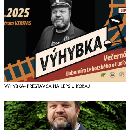
VÝHYBKA- PRESTAV SA NA LEPŠIU KOĽAJ