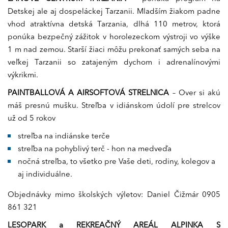
Detskej ale aj dospeláckej Tarzanii. Mladším žiakom padne
vhod atraktívna detská Tarzania, dlhá 110 metrov, ktorá
ponúka bezpečný zážitok v horolezeckom výstroji vo výške
1 m nad zemou. Starší žiaci môžu prekonať samých seba na
veľkej Tarzanii so zatajeným dychom i adrenalínovými
výkrikmi.
PAINTBALLOVÁ A AIRSOFTOVÁ STRELNICA
– Over si akú
máš presnú mušku. Streľba v idiánskom údolí pre strelcov
už od 5 rokov
streľba na indiánske terče
streľba na pohyblivý terč - hon na medveďa
nočná streľba, to všetko pre Vaše deti, rodiny, kolegov a
aj individuálne.
Objednávky mimo školských výletov: Daniel Čižmár 0905
861 321
LESOPARK a REKREAČNÝ AREÁL ALPINKA S