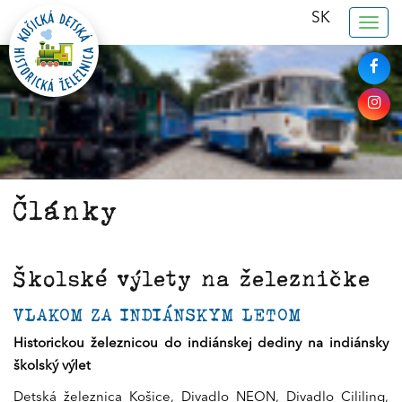
SK
Togg
navig
Články
Školské výlety na železničke
VLAKOM ZA INDIÁNSKYM LETOM
Historickou železnicou do indiánskej dediny na indiánsky
školský výlet
Detská železnica Košice, Divadlo NEON, Divadlo Cililing,