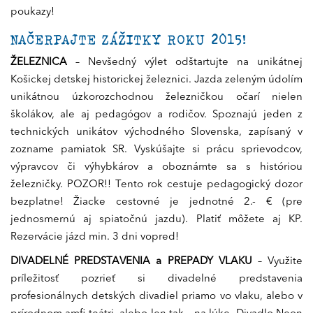
poukazy!
NAČERPAJTE ZÁŽITKY ROKU 2015!
ŽELEZNICA
– Nevšedný výlet odštartujte na unikátnej
Košickej detskej historickej železnici. Jazda zeleným údolím
unikátnou úzkorozchodnou železničkou očarí nielen
školákov, ale aj pedagógov a rodičov. Spoznajú jeden z
technických unikátov východného Slovenska, zapísaný v
zozname pamiatok SR. Vyskúšajte si prácu sprievodcov,
výpravcov či výhybkárov a oboznámte sa s históriou
železničky. POZOR!! Tento rok cestuje pedagogický dozor
bezplatne! Žiacke cestovné je jednotné 2.- € (pre
jednosmernú aj spiatočnú jazdu). Platiť môžete aj KP.
Rezervácie jázd min. 3 dni vopred!
DIVADELNÉ PREDSTAVENIA a PREPADY VLAKU
– Využite
príležitosť pozrieť si divadelné predstavenia
profesionálnych detských divadiel priamo vo vlaku, alebo v