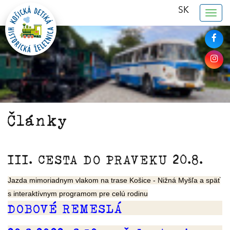
SK
Togg
navig
Články
III. CESTA DO PRAVEKU 20.8.
Jazda mimoriadnym vlakom na trase Košice - Nižná Myšľa a späť
s interaktívnym programom pre celú rodinu
DOBOVÉ REMESLÁ