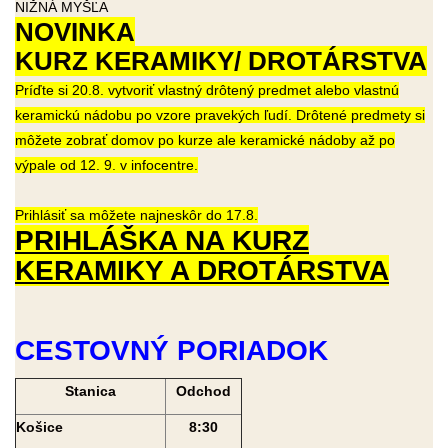
NIŽNÁ MYŠĽA
NOVINKA
KURZ KERAMIKY/ DROTÁRSTVA
Príďte si 20.8. vytvoriť vlastný drôtený predmet alebo vlastnú
keramickú nádobu po vzore pravekých ľudí. Drôtené predmety si
môžete zobrať domov po kurze ale keramické nádoby až po
výpale od 12. 9. v infocentre.
Prih
lásiť sa môžete najneskôr do 17.8.
PRIHLÁŠKA NA KURZ
KERAMIKY A DROTÁRSTVA
CESTOVNÝ PORIADOK
Stanica
Odchod
Košice
8:30