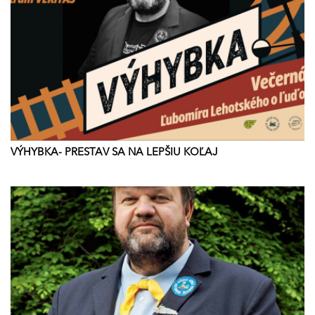
VÝHYBKA- PRESTAV SA NA LEPŠIU KOĽAJ