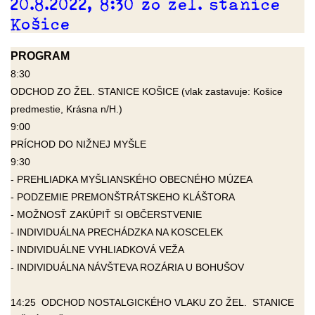
20.8.2022, 8:30 zo žel. stanice
Košice
PROGRAM
8:30
ODCHOD ZO ŽEL. STANICE KOŠICE (vlak zastavuje: Košice
predmestie, Krásna n/H.)
9:00
PRÍCHOD DO NIŽNEJ MYŠLE
9:30
- PREHLIADKA MYŠLIANSKÉHO OBECNÉHO MÚZEA
- PODZEMIE PREMONŠTRÁTSKEHO KLÁŠTORA
- MOŽNOSŤ ZAKÚPIŤ SI OBČERSTVENIE
- INDIVIDUÁLNA PRECHÁDZKA NA KOSCELEK
- INDIVIDUÁLNE VYHLIADKOVÁ VEŽA
- INDIVIDUÁLNA NÁVŠTEVA ROZÁRIA U BOHUŠOV
14:25
ODCHOD NOSTALGICKÉHO VLAKU ZO ŽEL. STANICE