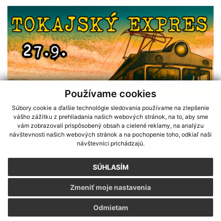
Používame cookies
Súbory cookie a ďalšie technológie sledovania používame na zlepšenie
vášho zážitku z prehliadania našich webových stránok, na to, aby sme
vám zobrazovali prispôsobený obsah a cielené reklamy, na analýzu
návštevnosti našich webových stránok a na pochopenie toho, odkiaľ naši
návštevníci prichádzajú.
SÚHLASÍM
Tokajský Expres
Zmeniť moje nastavenia
Sme partnerom programu Košického samosprávneho kraja Terra
Odmietam
Incognita