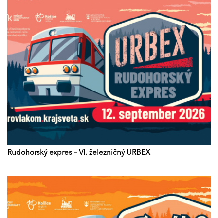
Rudohorský expres – VI. železničný URBEX