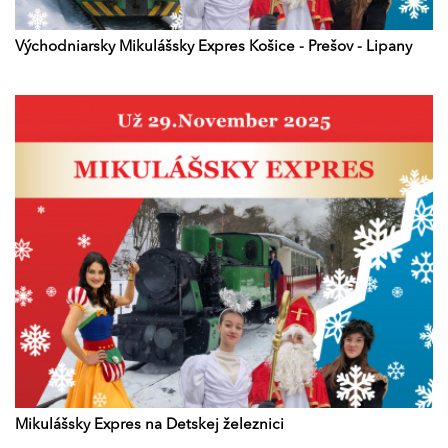
Východniarsky Mikulášsky Expres Košice - Prešov - Lipany
Mikulášsky Expres na Detskej železnici