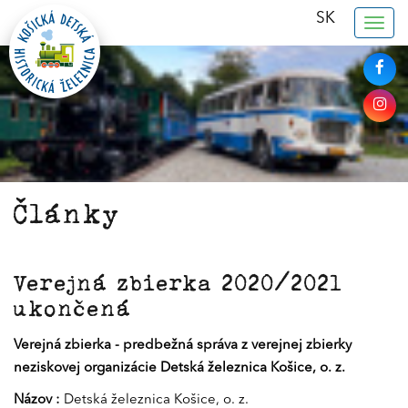
SK
Togg
navig
Články
Verejná zbierka 2020/2021
ukončená
Verejná zbierka -
predbežná správa
z verejnej zbierky
neziskovej organizácie Detská železnica Košice, o. z.
Názov :
Detská železnica Košice, o. z.