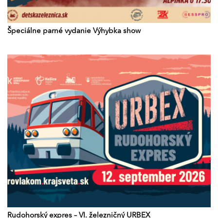
Špeciálne parné vydanie Výhybka show
Rudohorský expres – VI. železničný URBEX