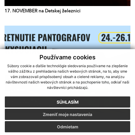
17. NOVEMBER na Detskej železnici
Používame cookies
Súbory cookie a ďalšie technológie sledovania používame na zlepšenie
vášho zážitku z prehliadania našich webových stránok, na to, aby sme
vám zobrazovali prispôsobený obsah a cielené reklamy, na analýzu
návštevnosti našich webových stránok a na pochopenie toho, odkiaľ naši
návštevníci prichádzajú.
SÚHLASÍM
Zmeniť moje nastavenia
Sme partnerom programu Košického samosprávneho kraja Terra
STRETNUTIE PANTOGRAFOV NA KYSUCIACH
Odmietam
Incognita