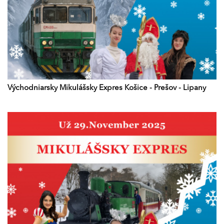
Východniarsky Mikulášsky Expres Košice - Prešov - Lipany