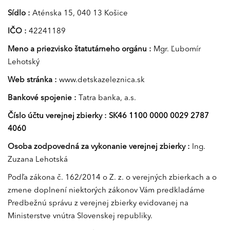
Sídlo :
Aténska 15, 040 13 Košice
IČO :
42241189
Meno a priezvisko štatutárneho orgánu :
Mgr. Ľubomír
Lehotský
Web stránka :
www.detskazeleznica.sk
Bankové spojenie :
Tatra banka, a.s.
Číslo účtu verejnej zbierky : SK46 1100 0000 0029 2787
4060
Osoba zodpovedná za vykonanie verejnej zbierky :
Ing.
Zuzana Lehotská
Podľa zákona č. 162/2014 o Z. z. o verejných zbierkach a o
zmene doplnení niektorých zákonov Vám predkladáme
Predbežnú správu z verejnej zbierky evidovanej na
Ministerstve vnútra Slovenskej republiky.