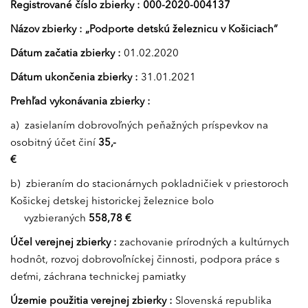
Registrované číslo zbierky : 000-2020-004137
Názov zbierky : „Podporte detskú železnicu v Košiciach“
Dátum začatia zbierky :
01.02.2020
Dátum ukončenia zbierky :
31.01.2021
Prehľad vykonávania zbierky :
a) zasielaním dobrovoľných peňažných príspevkov na
osobitný účet činí
35,-
€
b) zbieraním do stacionárnych pokladničiek v priestoroch
Košickej detskej historickej železnice bolo
vyzbieraných
558,78
€
Účel verejnej zbierky :
zachovanie prírodných a kultúrnych
hodnôt, rozvoj dobrovoľníckej činnosti, podpora práce s
deťmi, záchrana technickej pamiatky
Územie použitia verejnej zbierky :
Slovenská republika