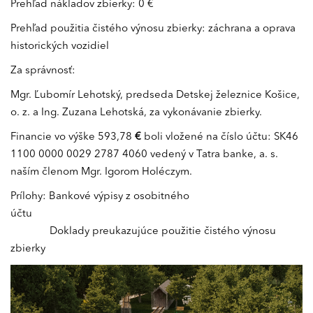
Prehľad nákladov zbierky: 0 €
Prehľad použitia čistého výnosu zbierky: záchrana a oprava
historických vozidiel
Za správnosť:
Mgr. Ľubomír Lehotský, predseda Detskej železnice Košice,
o. z. a Ing. Zuzana Lehotská, za vykonávanie zbierky.
Financie vo výške 593,78
€
boli vložené na číslo účtu: SK46
1100 0000 0029 2787 4060 vedený v Tatra banke, a. s.
naším členom Mgr. Igorom Holéczym.
Prílohy: Bankové výpisy z osobitného
účt
Doklady preukazujúce použitie čistého výnosu
zbierky