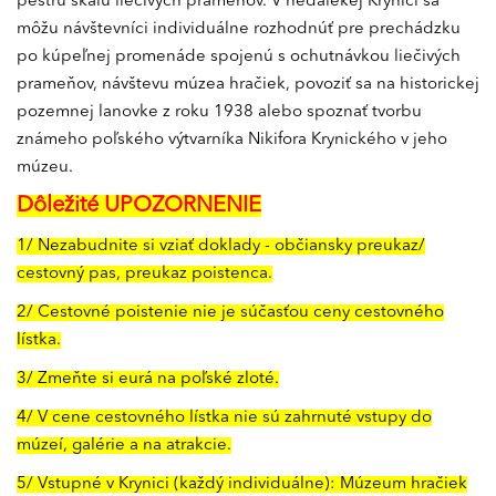
pestrú škálu liečivých prameňov. V neďalekej Krynici sa
môžu návštevníci individuálne rozhodnúť pre prechádzku
po kúpeľnej promenáde spojenú s ochutnávkou liečivých
prameňov, návštevu múzea hračiek, povoziť sa na historickej
pozemnej lanovke z roku 1938 alebo spoznať tvorbu
známeho poľského výtvarníka Nikifora Krynického v jeho
múzeu.
Dôležité UPOZORNENIE
1/ Nezabudnite si vziať doklady - občiansky preukaz/
cestovný pas, preukaz poistenca.
2/ Cestovné poistenie nie je súčasťou ceny cestovného
lístka.
3/ Zmeňte si eurá na poľské zloté.
4/ V cene cestovného lístka nie sú zahrnuté vstupy do
múzeí, galérie a na atrakcie.
5/ Vstupné v Krynici (každý individuálne): Múzeum hračiek