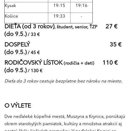
Kysak
19:15
19:16
Košice
19:33
-
DIEŤA (od 3 rokov)
27 €
, študent, senior, ŤZP
(do 9.5.)
/ 33 €
DOSPELÝ
35 €
(do 9.5.)
/ 45 €
RODIČOVSKÝ LÍSTOK
110 €
(rodičia + deti)
(do 9.5.)
/ 130 €
Dieťa do 3 rokov cestuje bezplatne bez nároku na miesto.
O VÝLETE
Dve neďaleké kúpeľné mestá, Muszyna a Krynica, ponúkajú
okrem starobylých pamiatok, kultúry a množstva atrakcií aj