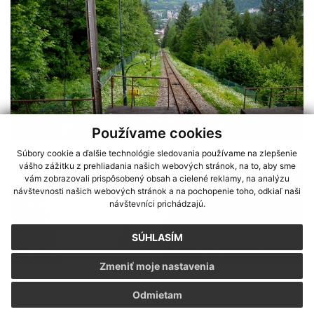
Používame cookies
Súbory cookie a ďalšie technológie sledovania používame na zlepšenie
vášho zážitku z prehliadania našich webových stránok, na to, aby sme
vám zobrazovali prispôsobený obsah a cielené reklamy, na analýzu
návštevnosti našich webových stránok a na pochopenie toho, odkiaľ naši
návštevníci prichádzajú.
SÚHLASÍM
Zmeniť moje nastavenia
Sme partnerom programu Košického samosprávneho kraja Terra
Odmietam
Incognita