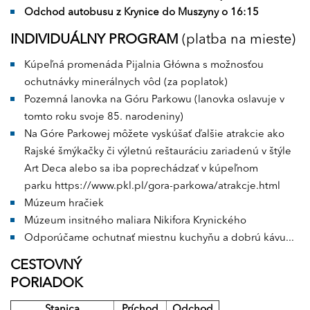
Odchod autobusu z Krynice do Muszyny o 16:15
INDIVIDUÁLNY PROGRAM
(platba na mieste)
Kúpeľná promenáda Pijalnia Główna s možnosťou
ochutnávky minerálnych vôd (za poplatok)
Pozemná lanovka na Góru Parkowu (lanovka oslavuje v
tomto roku svoje 85. narodeniny)
Na Góre Parkowej môžete vyskúšať ďalšie atrakcie ako
Rajské šmýkačky či výletnú reštauráciu zariadenú v štýle
Art Deca alebo sa iba poprechádzať v kúpeľnom
parku
https://www.pkl.pl/gora-parkowa/atrakcje.html
Múzeum hračiek
Múzeum insitného maliara Nikifora Krynického
Odporúčame ochutnať miestnu kuchyňu a dobrú kávu...
CESTOVNÝ
PORIADOK
Stanica
Príchod
Odchod