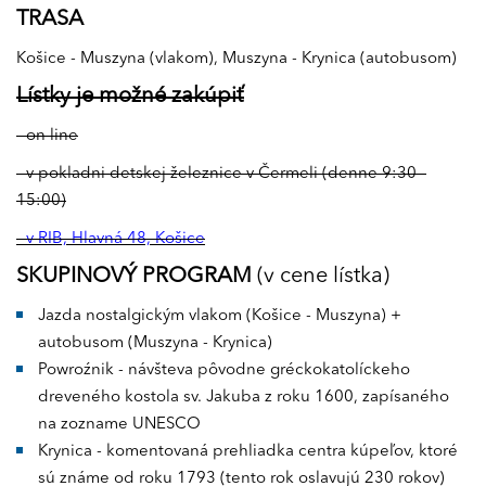
TRASA
Košice - Muszyna (vlakom), Muszyna - Krynica (autobusom)
Lístky je možné zakúpiť
- on line
- v pokladni detskej železnice v Čermeli (denne 9:30 -
15:00)
- v RIB, Hlavná 48, Košice
SKUPINOVÝ PROGRAM
(v cene lístka)
Jazda nostalgickým vlakom (Košice - Muszyna) +
autobusom (Muszyna - Krynica)
Powroźnik - návšteva pôvodne gréckokatolíckeho
dreveného kostola sv. Jakuba z roku 1600, zapísaného
na zozname UNESCO
Krynica - komentovaná prehliadka centra kúpeľov, ktoré
sú známe od roku 1793 (tento rok oslavujú 230 rokov)