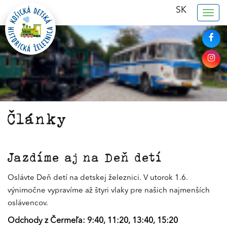
SK
Togg
navig
Články
Jazdíme aj na Deň detí
Oslávte Deň detí na detskej železnici. V utorok 1.6.
výnimočne vypravíme až štyri vlaky pre našich najmenších
oslávencov.
Odchody z Čermeľa: 9:40, 11:20, 13:40, 15:20