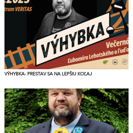
VÝHYBKA- PRESTAV SA NA LEPŠIU KOĽAJ