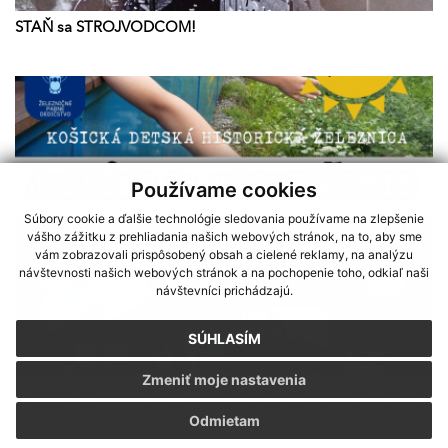
STAŇ sa STROJVODCOM!
Používame cookies
Súbory cookie a ďalšie technológie sledovania používame na zlepšenie
vášho zážitku z prehliadania našich webových stránok, na to, aby sme
vám zobrazovali prispôsobený obsah a cielené reklamy, na analýzu
návštevnosti našich webových stránok a na pochopenie toho, odkiaľ naši
návštevníci prichádzajú.
SÚHLASÍM
Zmeniť moje nastavenia
Sme partnerom programu Košického samosprávneho kraja Terra
JAZDÍME ZA VYSVEDČENIE
Odmietam
Incognita