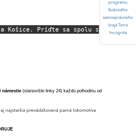
programu
Košického
samosprávneho
kraja Terra
ta Košice. Príďte sa spolu s
Incognita
é námestie
(stanovište linky 24) každú polhodinu od
 aj najstaršia prevádzkovaná parná lokomotíva
PORUJE