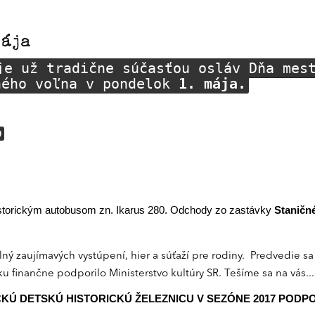
mája
je už tradične súčasťou osláv Dňa mes
ného voľna v pondelok
1. mája.
0
storickým autobusom zn. Ikarus 280. Odchody zo zastávky
Staničn
ný zaujímavých vystúpení, hier a súťaží pre rodiny. Predvedie sa
oku finančne podporilo Ministerstvo kultúry SR.
Tešíme sa na vás...
KÚ DETSKÚ HISTORICKÚ ŽELEZNICU V SEZÓNE 2017 POD