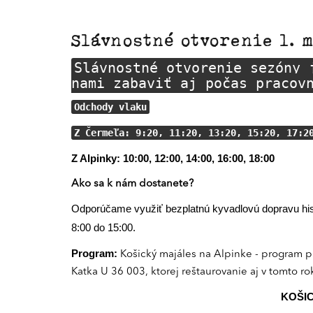
Slávnostné otvorenie 1. 
Slávnostné otvorenie sezóny 
nami zabaviť aj počas pracov
Odchody vlaku
Z Čermeľa: 9:20, 11:20, 13:20, 15:20, 17:2
Z Alpinky: 10:00, 12:00, 14:00, 16:00, 18:00
Ako sa k nám dostanete?
Odporúčame využiť bezplatnú kyvadlovú dopravu hi
8:00 do 15:00.
Program:
Košický majáles na Alpinke - program pl
Katka U 36 003, ktorej reštaurovanie aj v tomto r
KOŠIC