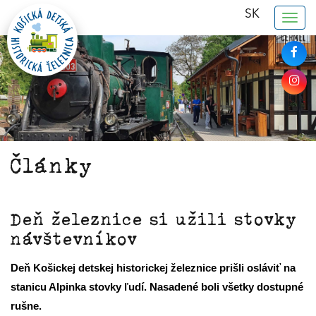
SK
Togg
navig
Články
Deň železnice si užili stovky
návštevníkov
Deň Košickej detskej historickej železnice prišli osláviť na
stanicu Alpinka stovky ľudí. Nasadené boli všetky dostupné
rušne.