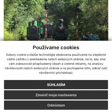
Používame cookies
Súbory cookie a ďalšie technológie sledovania používame na zlepšenie
vášho zážitku z prehliadania našich webových stránok, na to, aby sme
vám zobrazovali prispôsobený obsah a cielené reklamy, na analýzu
návštevnosti našich webových stránok a na pochopenie toho, odkiaľ naši
návštevníci prichádzajú.
SÚHLASÍM
Zmeniť moje nastavenia
Sme partnerom programu Košického samosprávneho kraja Terra
Odmietam
Incognita