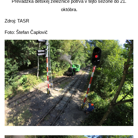
Prevádzka detskej železnice potrvá v tejto sezóne do 21.
októbra.
Zdroj: TASR
Foto: Štefan Čaplovič