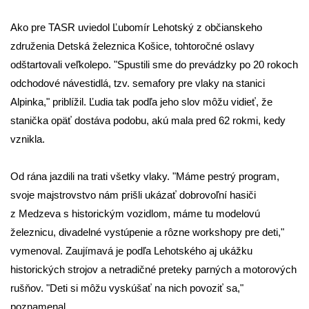
Ako pre TASR uviedol Ľubomír Lehotský z občianskeho
združenia Detská železnica Košice, tohtoročné oslavy
odštartovali veľkolepo. "Spustili sme do prevádzky po 20 rokoch
odchodové návestidlá, tzv. semafory pre vlaky na stanici
Alpinka," priblížil. Ľudia tak podľa jeho slov môžu vidieť, že
stanička opäť dostáva podobu, akú mala pred 62 rokmi, kedy
vznikla.
Od rána jazdili na trati všetky vlaky. "Máme pestrý program,
svoje majstrovstvo nám prišli ukázať dobrovoľní hasiči
z Medzeva s historickým vozidlom, máme tu modelovú
železnicu, divadelné vystúpenie a rôzne workshopy pre deti,"
vymenoval. Zaujímavá je podľa Lehotského aj ukážku
historických strojov a netradičné preteky parných a motorových
rušňov. "Deti si môžu vyskúšať na nich povoziť sa,"
poznamenal.