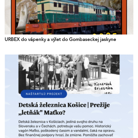
URBEX do vápenky a výlet do Gombaseckej jaskyne