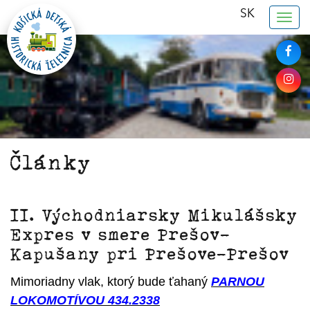
SK
Togg
navig
Články
II. Východniarsky Mikulášsky
Expres v smere Prešov-
Kapušany pri Prešove-Prešov
Mimoriadny vlak, ktorý bude ťahaný
PARNOU
LOKOMOTÍVOU 434.2338