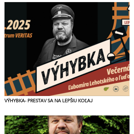
VÝHYBKA- PRESTAV SA NA LEPŠIU KOĽAJ