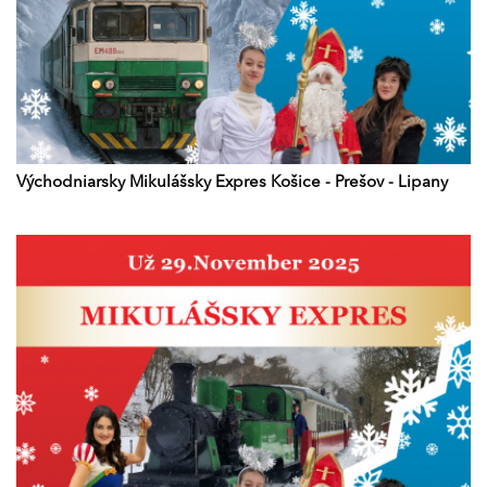
Východniarsky Mikulášsky Expres Košice - Prešov - Lipany