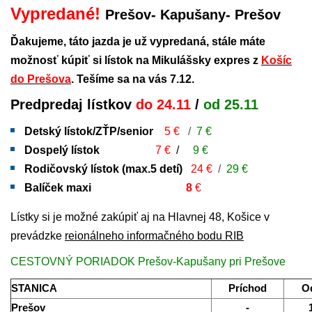
Vypredané!
Prešov- Kapušany- Prešov
Ďakujeme, táto jazda je už vypredaná, stále máte
možnosť kúpiť si lístok na Mikulášsky expres z
Košíc
do Prešova
. Tešíme sa na vás 7.12.
Predpredaj lístkov
do 24.11
/
od 25.11
Detský lístok/ZŤP/senior
5 €
/
7
€
Dospelý lístok
7
€
/
9 €
Rodičovský lístok (max.5 detí)
24 €
/
29
€
Balíček maxi
8
€
Lístky si je možné zakúpiť aj na Hlavnej 48, Košice v
prevádzke
reionálneho informačného bodu RIB
CESTOVNÝ PORIADOK Prešov-Kapušany pri Prešove
STANICA
Príchod
O
Prešov
-