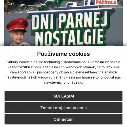
Používame cookies
Súbory cookie a ďalšie technológie sledovania používame na zlepšenie
vášho zážitku z prehliadania našich webových stránok, na to, aby sme
vám zobrazovali prispôsobený obsah a cielené reklamy, na analýzu
DNI PARNEJ NOSTALGIE 16-17.8.
návštevnosti našich webových stránok a na pochopenie toho, odkiaľ naši
návštevníci prichádzajú.
SÚHLASÍM
Zmeniť moje nastavenia
Sme partnerom programu Košického samosprávneho kraja Terra
Odmietam
Incognita