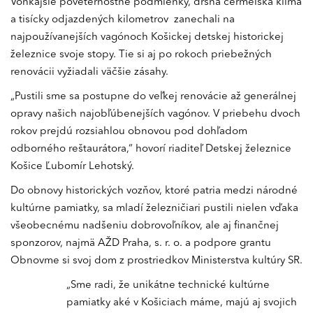
Vonkajšie poveternostné podmienky, drsná čermeľská klíma
a tisícky odjazdených kilometrov zanechali na
najpoužívanejších vagónoch Košickej detskej historickej
železnice svoje stopy. Tie si aj po rokoch priebežných
renovácii vyžiadali väčšie zásahy.
„Pustili sme sa postupne do veľkej renovácie až generálnej
opravy našich najobľúbenejších vagónov. V priebehu dvoch
rokov prejdú rozsiahlou obnovou pod dohľadom
odborného reštaurátora,“ hovorí riaditeľ Detskej železnice
Košice Ľubomír Lehotský.
Do obnovy historických vozňov, ktoré patria medzi národné
kultúrne pamiatky, sa mladí železničiari pustili nielen vďaka
všeobecnému nadšeniu dobrovoľníkov, ale aj finančnej
sponzorov, najmä AŽD Praha, s. r. o. a podpore grantu
Obnovme si svoj dom z prostriedkov Ministerstva kultúry SR.
„Sme radi, že unikátne technické kultúrne
pamiatky aké v Košiciach máme, majú aj svojich