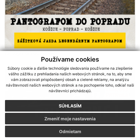
Pantografom do Popradu
Používame cookies
Súbory cookie a ďalšie technológie sledovania používame na zlepšenie
vášho zážitku z prehliadania našich webových stránok, na to, aby sme
vám zobrazovali prispôsobený obsah a cielené reklamy, na analýzu
návštevnosti našich webových stránok a na pochopenie toho, odkiaľ naši
návštevníci prichádzajú.
SÚHLASÍM
Zmeniť moje nastavenia
Sme partnerom programu Košického samosprávneho kraja Terra
Odmietam
Incognita