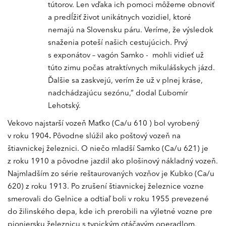
tútorov. Len vďaka ich pomoci môžeme obnoviť
a predĺžiť život unikátnych vozidiel, ktoré
nemajú na Slovensku páru. Veríme, že výsledok
snaženia poteší našich cestujúcich. Prvý
s exponátov – vagón Samko - mohli vidieť už
túto zimu počas atraktívnych mikulášskych jázd.
Ďalšie sa zaskvejú, verím že už v plnej kráse,
nadchádzajúcu sezónu,“ dodal Ľubomír
Lehotský.
Vekovo najstarší vozeň Maťko (Ca/u 610 ) bol vyrobený
v roku 1904
.
Pôvodne slúžil ako poštový vozeň na
štiavnickej železnici. O niečo mladší Samko (Ca/u 621) je
z roku 1910 a pôvodne jazdil ako plošinový nákladný vozeň.
Najmladším zo série reštaurovaných vozňov je Kubko (Ca/u
620) z roku 1913. Po zrušení štiavnickej železnice vozne
smerovali do Gelnice a odtiaľ boli v roku 1955 prevezené
do žilinského depa, kde ich prerobili na výletné vozne pre
pioniersku železnicu s typickým otáčavým operadlom.