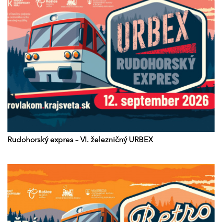
Rudohorský expres – VI. železničný URBEX