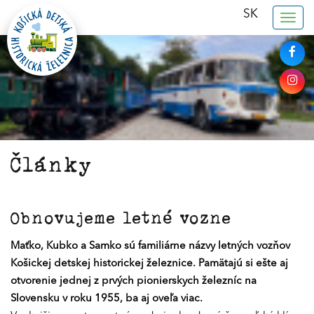
SK
Togg
navig
Články
Obnovujeme letné vozne
Maťko, Kubko a Samko sú familiárne názvy letných vozňov
Košickej detskej historickej železnice. Pamätajú si ešte aj
otvorenie jednej z prvých pionierskych železníc na
Slovensku v roku 1955, ba aj oveľa viac.