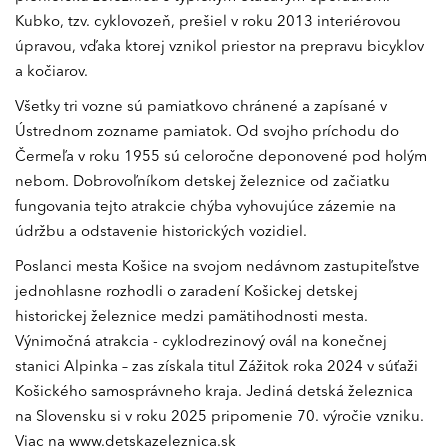
Kubko, tzv. cyklovozeň, prešiel v roku 2013 interiérovou
úpravou, vďaka ktorej vznikol priestor na prepravu bicyklov
a kočiarov.
Všetky tri vozne sú pamiatkovo chránené a zapísané v
Ústrednom zozname pamiatok. Od svojho príchodu do
Čermeľa v roku 1955 sú celoročne deponovené pod holým
nebom. Dobrovoľníkom detskej železnice od začiatku
fungovania tejto atrakcie chýba vyhovujúce zázemie na
údržbu a odstavenie historických vozidiel.
Poslanci mesta Košice na svojom nedávnom zastupiteľstve
jednohlasne rozhodli o zaradení Košickej detskej
historickej železnice medzi pamätihodnosti mesta.
Výnimočná atrakcia - cyklodrezinový ovál na konečnej
stanici Alpinka – zas získala titul Zážitok roka 2024 v súťaži
Košického samosprávneho kraja. Jediná detská železnica
na Slovensku si v roku 2025 pripomenie 70. výročie vzniku.
Viac na
www.detskazeleznica.sk