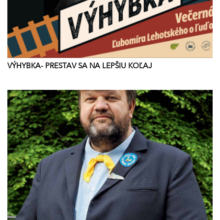
VÝHYBKA- PRESTAV SA NA LEPŠIU KOĽAJ