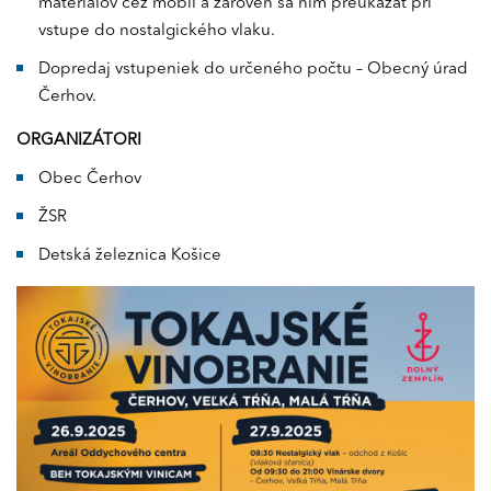
materiálov cez mobil a zároveň sa ním preukázať pri
vstupe do nostalgického vlaku.
Dopredaj vstupeniek do určeného počtu – Obecný úrad
Čerhov.
ORGANIZÁTORI
Obec Čerhov
ŽSR
Detská železnica Košice