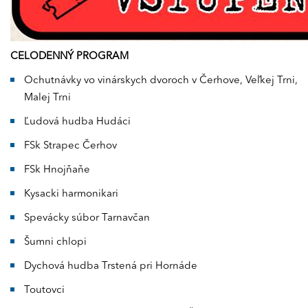
CELODENNÝ PROGRAM
Ochutnávky vo vinárskych dvoroch v Čerhove, Veľkej Trni,
Malej Trni
Ľudová hudba Hudáci
FSk Strapec Čerhov
FSk Hnojňaňe
Kysacki harmonikari
Spevácky súbor Tarnavčan
Šumni chlopi
Dychová hudba Trstená pri Hornáde
Toutovci