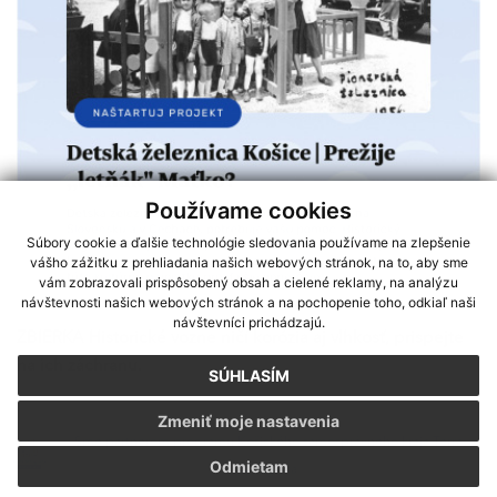
Používame cookies
Súbory cookie a ďalšie technológie sledovania používame na zlepšenie
vášho zážitku z prehliadania našich webových stránok, na to, aby sme
vám zobrazovali prispôsobený obsah a cielené reklamy, na analýzu
návštevnosti našich webových stránok a na pochopenie toho, odkiaľ naši
návštevníci prichádzajú.
ZBIERKA Historické vozne ničí korózia aj vlhkosť, prispejte
na ich záchranu.
SÚHLASÍM
Zmeniť moje nastavenia
Sme partnerom programu Košického samosprávneho kraja Terra
Odmietam
Incognita