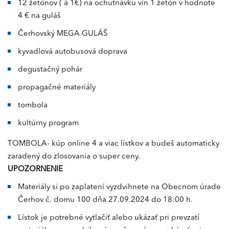
12 žetónov ( á 1€) na ochutnávku vín 1 žetón v hodnote
4 € na guláš
Čerhovský MEGA GULÁŠ
kyvadlová autobusová doprava
degustačný pohár
propagačné materiály
tombola
kultúrny program
TOMBOLA- kúp online 4 a viac lístkov a budeš automaticky
zaradený do zlosovania o super ceny.
UPOZORNENIE
Materiály si po zaplatení vyzdvihnete na Obecnom úrade
Čerhov č. domu 100 dňa 27.09.2024 do 18:00 h.
Lístok je potrebné vytlačiť alebo ukázať pri prevzatí