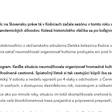
c na Slovensku práve tá v Košiciach začala sezónu v tomto roku 
 pandemických dôvodov. Kolesá historického vláčika sa po koľajni
i dobrovoľníci z občianskeho združenia Detská železnica Košice 
a zatiaľ neumožňovali organizovať kultúrne podujatia ani pod h
program. Keďže situácia neumožňovala organizovať hromadné kul
zvýhodnené cestovné. Spiatočný lístok si tak cestujúci kúpili iba
otský. V sobotu a nedeľu vypravili po 4 vlaky s odchodom z Čerm
h vozňoch, s dostupnou dezinfekciou rúk, rozostupmi a rúškami
e ako po minulé roky, situáciu im totiž skomplikovala snehová kal
la celá štvorkilometrová trasa prejazdná a pripravená prepraviť 