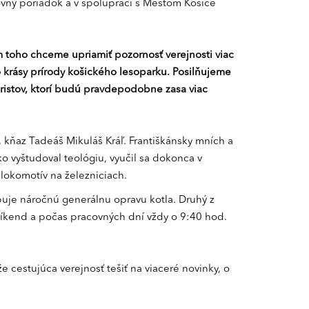
tovný poriadok a v spolupráci s Mestom Košice
 toho chceme upriamiť pozornosť verejnosti viac
 krásy prírody košického lesoparku. Posilňujeme
uristov, ktorí budú pravdepodobne zasa viac
kňaz Tadeáš Mikuláš Kráľ. Františkánsky mních a
ko vyštudoval teológiu, vyučil sa dokonca v
lokomotív na železniciach.
puje náročnú generálnu opravu kotla. Druhý z
 víkend a počas pracovných dní vždy o 9:40 hod.
e cestujúca verejnosť tešiť na viaceré novinky, o