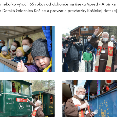
 niekoľko výročí. 65 rokov od dokončenia úseku Vpred - Alpínka 
 Detská železnica Košice a prevzatia prevádzky Košickej detskej 