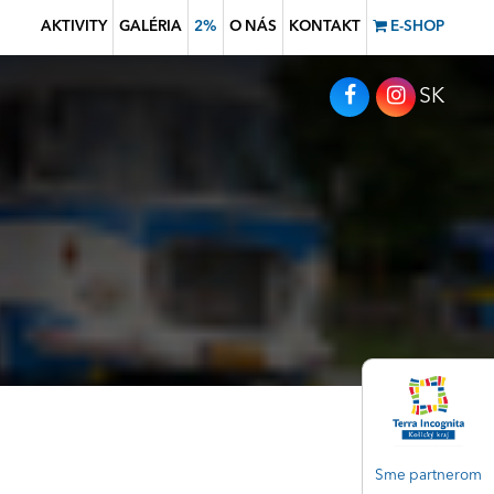
AKTIVITY
GALÉRIA
2%
O NÁS
KONTAKT
E-SHOP
SK
Sme partnerom