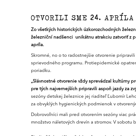
OTVORILI SME 24. APRÍLA
Zo všetkých historických úzkorozchodných železní
železniční nadšenci unikátnu atrakciu zatvoriť z
apríla.
Skromné, no o to radostnejšie otvorenie pripravil
sprievodného programu. Protiepidemické opatreni
poriadku.
„Slávnostné otvorenie vždy sprevádzal kultúrny 
pre tých najvernejších pripravili aspoň jazdy za 
sezóny detskej železnice jej riaditeľ Ľubomír Leh
za obvyklých hygienických podmienok v otvorenýc
Dobrovoľníci mali pred otvorením sezóny viac prác
množstvo náletových drevín a stromov. V sobotu bo