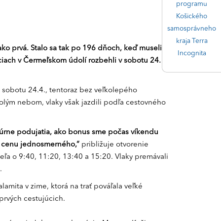
programu
Košického
samosprávneho
kraja Terra
ako prvá. Stalo sa tak po 196 dňoch, keď museli
Incognita
ciach v Čermeľskom údolí rozbehli v sobotu 24.
v sobotu 24.4., tentoraz bez veľkolepého
olým nebom, vlaky však jazdili podľa cestovného
túrne podujatia, ako bonus sme počas víkendu
 za cenu jednosmerného,“
približuje otvorenie
eľa o 9:40, 11:20, 13:40 a 15:20. Vlaky premávali
.
amita v zime, ktorá na trať pováľala veľké
prvých cestujúcich.