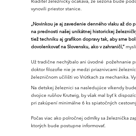
Riaditeľ železničky očakáva, že sezóna bude podob
vynovili priestor stanice.
„Novinkou je aj zavedenie denného vlaku až do p
na prednosti našej unikátnej historickej železni
tiež techniku aj grafikon dopravy tak, aby sme bo
dovolenkovať na Slovensku, ako v zahraničí,“
myslí
Už tradične nechýbalo ani úvodné požehnanie pre
doktor filozofie nie je medzi priaznivcami železní
železničnom učilišti vo Vrútkach za mechanika. V
Na detskej železnici sa nasledujúce víkendy bud
dvojice rušňov Krutwig, by však mal byť k dispoz
pri zakúpení minimálne 6 ks spiatočných cestovný
Počas viac ako polročnej odmlky sa železnička zapo
ktorých bude postupne informovať.