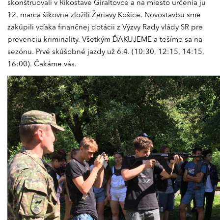
skonštruovali v Rikostave Giraltovce a na miesto určenia ju
12. marca šikovne zložili Žeriavy Košice. Novostavbu sme
zakúpili vďaka finančnej dotácii z Výzvy Rady vlády SR pre
prevenciu kriminality. Všetkým ĎAKUJEME a tešíme sa na
sezónu. Prvé skúšobné jazdy už 6.4. (10:30, 12:15, 14:15,
16:00). Čakáme vás.