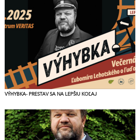
VÝHYBKA- PRESTAV SA NA LEPŠIU KOĽAJ