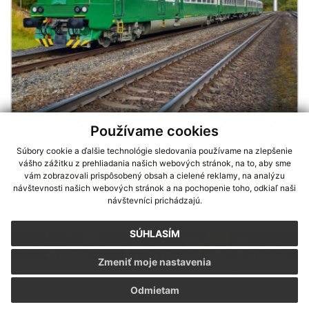
Používame cookies
Súbory cookie a ďalšie technológie sledovania používame na zlepšenie
vášho zážitku z prehliadania našich webových stránok, na to, aby sme
vám zobrazovali prispôsobený obsah a cielené reklamy, na analýzu
návštevnosti našich webových stránok a na pochopenie toho, odkiaľ naši
Pantografom do Popradu
návštevníci prichádzajú.
SÚHLASÍM
Zmeniť moje nastavenia
Sme partnerom programu Košického samosprávneho kraja Terra
Odmietam
Incognita