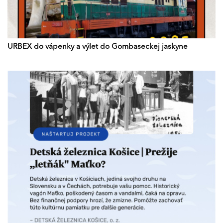
URBEX do vápenky a výlet do Gombaseckej jaskyne