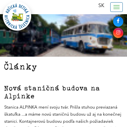
SK
Togg
navig
Články
Nová staničná budova na
Alpinke
Stanica ALPINKA mení svoju tvár. Prišla stuhou previazaná
škatuľka ...a máme novú staničnú budovu už aj na konečnej
stanici. Kontajnerovú budovu podľa našich požiadaviek