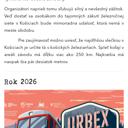
Organizátori napriek tomu sľubujú silný a nevšedný zážitok.
Veď dostať sa osobákom do tajomných zákutí železničnej
siete v Košiciach bude mimoriadna udalosť, ktorá nemá v
meste obdobu.
Pre zaujímavosť možno uviesť, že najdlhšou vlečkou v
Košiciach je určite tá v košických železiarňach. Spleť koľají v
areáli závodu má dĺžku viac ako 250 km. Najkratšia má
naopak iba pár desiatok metrov.
Rok 2026