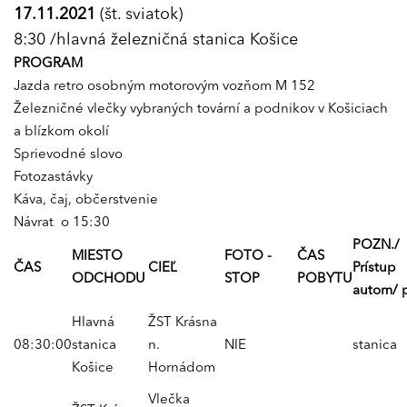
17.11.2021
(št. sviatok)
8:30 /hlavná železničná stanica Košice
PROGRAM
Jazda retro osobným motorovým vozňom M 152
Železničné vlečky vybraných tovární a podnikov v Košiciach
a blízkom okolí
Sprievodné slovo
Fotozastávky
Káva, čaj, občerstvenie
Návrat o 15:30
POZN.
/
MIESTO
FOTO -
ČAS
ČAS
CIEĽ
Prístup
ODCHODU
STOP
POBYTU
autom/ 
Hlavná
ŽST Krásna
08:30:00
stanica
n.
NIE
stanica
Košice
Hornádom
Vlečka