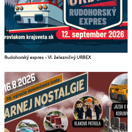
Rudohorský expres – VI. železničný URBEX