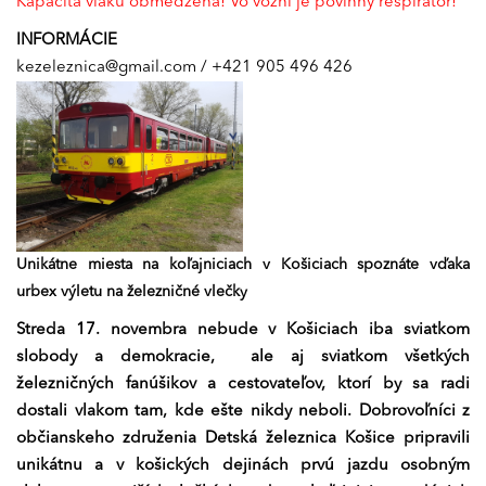
Kapacita vlaku obmedzená! Vo vozni je povinný respirátor!
INFORMÁCIE
kezeleznica@gmail.com
/ +421 905 496 426
Unikátne miesta na koľajniciach v Košiciach spoznáte vďaka
urbex výletu na železničné vlečky
Streda 17. novembra nebude v Košiciach iba sviatkom
slobody a demokracie, ale aj sviatkom všetkých
železničných fanúšikov a cestovateľov, ktorí by sa radi
dostali vlakom tam, kde ešte nikdy neboli. Dobrovoľníci z
občianskeho združenia Detská železnica Košice pripravili
unikátnu a v košických dejinách prvú jazdu osobným