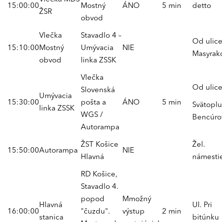
15:00:00
Mostný
ÁNO
5 min
detto
ŽSR
obvod
Vlečka
Stavadlo 4 –
Od ulice
15:10:00
Mostný
Umývacia
NIE
Masyrak
obvod
linka ZSSK
Vlečka
Od ulice
Slovenská
Umývacia
15:30:00
pošta a
ÁNO
5 min
Svätopl
linka ZSSK
WGS /
Bencúro
Autorampa
ŽST Košice
Žel.
15:50:00
Autorampa
NIE
Hlavná
námesti
RD Košice,
Stavadlo 4.
popod
Mmožný
Hlavná
Ul. Pri
16:00:00
"čuzdu".
výstup
2 min
stanica
bitúnku