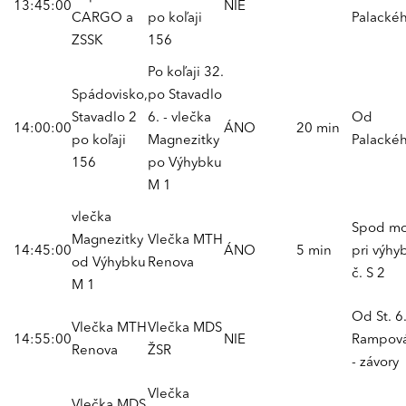
13:45:00
NIE
CARGO a
po koľaji
Palackéh
ZSSK
156
Po koľaji 32.
Spádovisko,
po Stavadlo
Stavadlo 2
6. - vlečka
Od
14:00:00
ÁNO
20 min
po koľaji
Magnezitky
Palackéh
156
po Výhybku
M 1
vlečka
Spod mo
Magnezitky
Vlečka MTH
14:45:00
ÁNO
5 min
pri výhy
od Výhybku
Renova
č. S 2
M 1
Od St. 6
Vlečka MTH
Vlečka MDS
14:55:00
NIE
Rampová
Renova
ŽSR
- závory
Vlečka
Vlečka MDS