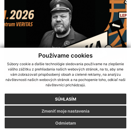
Používame cookies
Súbory cookie a ďalšie technológie sledovania používame na zlepšenie
vášho zážitku z prehliadania našich webových stránok, na to, aby sme
vám zobrazovali prispôsobený obsah a cielené reklamy, na analýzu
návštevnosti našich webových stránok a na pochopenie toho, odkiaľ naši
návštevníci prichádzajú.
VÝHYBKA show 22.01.
SÚHLASÍM
Zmeniť moje nastavenia
Rok 2025
Sme partnerom programu Košického samosprávneho kraja Terra
Odmietam
Incognita