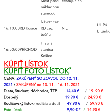
Most pred
cestujúcich
nákladnou
stanicou.
Návrat cez
Ul. Pri
16:10:00
RD Košice
RD cez
NIE
bitúnku
točňu
Hlavná
16:50:00
PRÍCHOD
stanica
Košice
KÚPIŤ LÍSTOK
*
KÚPIŤ FOTO LÍSTOK
CENA:
ZAKÚPENÝ SO ZĽAVOU DO 12. 11.
2021
/
ZAKÚPENÝ od 13. 11. - 16. 11. 2021
Dieťa, študent, dôchodca, ŤZP
14,40 €
/
19. 90 €
Dospelý
19,90 €
/
24,90 €
Rodičovský lístok
(rodičia a deti)
49,90 €
/
59,90 €
Foto-lístok
9,90 € *
/
14.90 €