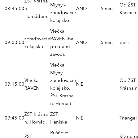
ŽST Krásna
Mlyny –
Od ŽST
08:45:00
n.
ÁNO
5 min
zoraďovacie
Krásna n
Hornádom
koľajisko
Vlečka
zoraďovacie
RAVEN iba
09:00:00
ÁNO
5 min
peši
koľajisko
po bránu
závodu
Vlečka
Mlyny –
Vlečka
zoraďovacie
Od ŽST
09:15:00
NIE
RAVEN
koľajisko,
Krásna n
ŽST Krásna
n. Hornád.
ŽST Krásna
ŽST
09:45:00
NIE
Triangel
n. Hornád.
Haniska
Rušňové
ŽST
RD od o