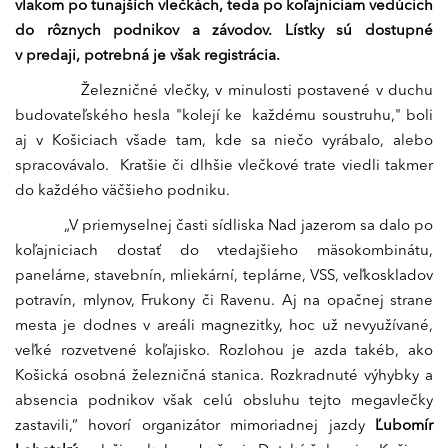
vlakom po tunajších vlečkách, teda po koľajniciam vedúcich
do rôznych podnikov a závodov. Lístky sú dostupné
v predaji, potrebná je však registrácia.
Železničné vlečky, v minulosti postavené v duchu
budovateľského hesla "kolejí ke každému soustruhu," boli
aj v Košiciach všade tam, kde sa niečo vyrábalo, alebo
spracovávalo. Kratšie či dlhšie vlečkové trate viedli takmer
do každého väčšieho podniku.
„V priemyselnej časti sídliska Nad jazerom sa dalo po
koľajniciach dostať do vtedajšieho mäsokombinátu,
panelárne, stavebnín, mliekární, teplárne, VSS, veľkoskladov
potravín, mlynov, Frukony či Ravenu. Aj na opačnej strane
mesta je dodnes v areáli magnezitky, hoc už nevyužívané,
veľké rozvetvené koľajisko. Rozlohou je azda takéb, ako
Košická osobná železničná stanica. Rozkradnuté výhybky a
absencia podnikov však celú obsluhu tejto megavlečky
zastavili,“ hovorí organizátor mimoriadnej jazdy
Ľubomír