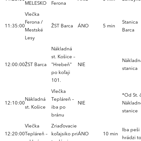
MELESKO
Ferona
Vlečka
Ferona /
Stanica
11:35:00
ŽST Barca
ÁNO
5 min
Mestské
Barca
Lesy
Nákladná
st. Košice –
Nákladn
12:00:00
ŽST Barca
"Hrebeň"
NIE
stanica
po koľaji
101.
Vlečka
*Od St. 
Nákladná
Tepláreň –
12:10:00
NIE
Nákladn
st. Košice
iba po
stanice
bránu
Vlečka
Zriaďovacie
Iba peši
12:20:00
Tepláreň –
koľajsiko pri
ÁNO
10 min
hrádzi t