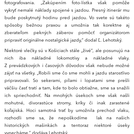
fotografovania. „Zakúpením foto-lístka však pomôže
vykryť nemalé náklady spojené s jazdou. Presný itinerár mu
bude poskytnutý hodinu pred jazdou. Vo svete sú takéto
spôsoby bežnou praxou a umožnia tak korektne aj
zberateľom pekných záberov pomôcť organizátorom
pripraviť originálne nostalgické jazdy,“ dodal Ľ. Lehotský.
Niektoré vlečky sú v Košiciach stále „živé“, ale posunujú na
nich iba nákladné lokomotívy a nákladné vlaky.
Z prevádzkových i časových dôvodov však nebude možné
zájsť na všetky. „Robili sme čo sme mohli a jazdu starostlivo
pripravovali. So sekerami, pílami i lopatami sme prešli
väčšiu časť tratí a tam, kde to bolo obtiažne, sme sa snažili
ich spriechodniť. Na mnohých úsekoch sme však našli
mohutné, divorastúce stromy, kríky či inak zarastené
koľajiská. Hoci samotná trať by umožnila prechod vlaku,
rozhodli sme sa, že nepoškodíme lak na našich
historických mašinkách a tentoraz niektoré úseky
vynecháme,“ dodáva Lehotský.