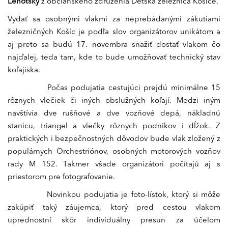
Lehotský
z občianskeho združenia Detská železnica Košice.
Vydať sa osobnými vlakmi za neprebádanými zákutiami
železničných Košíc je podľa slov organizátorov unikátom a
aj preto sa budú 17. novembra snažiť dostať vlakom čo
najďalej, teda tam, kde to bude umožňovať technický stav
koľajiska.
Počas podujatia cestujúci prejdú minimálne 15
rôznych vlečiek či iných obslužných koľají. Medzi iným
navštívia dve rušňové a dve vozňové depá, nákladnú
stanicu, triangel a vlečky rôznych podnikov i dĺžok. Z
praktických i bezpečnostných dôvodov bude vlak zložený z
populárnych Orchestriónov, osobných motorových vozňov
rady M 152. Takmer všade organizátori počítajú aj s
priestorom pre fotografovanie.
Novinkou podujatia je foto-lístok, ktorý si môže
zakúpiť taký záujemca, ktorý pred cestou vlakom
uprednostní skôr individuálny presun za účelom