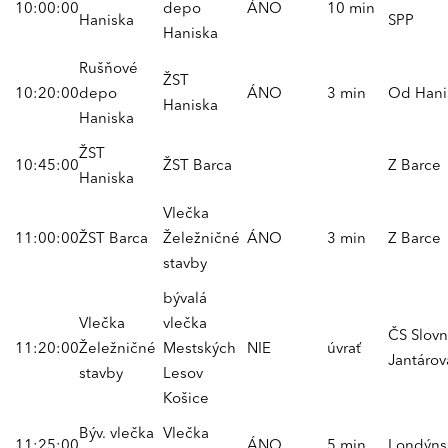
10:00:00
depo
ÁNO
10 min
Haniska
SPP
Haniska
Rušňové
ŽST
10:20:00
depo
ÁNO
3 min
Od Hani
Haniska
Haniska
ŽST
10:45:00
ŽST Barca
Z Barce
Haniska
Vlečka
11:00:00
ŽST Barca
Želežničné
ÁNO
3 min
Z Barce
stavby
bývalá
Vlečka
vlečka
ČS Slovn
11:20:00
Želežničné
Mestských
NIE
úvrať
Jantárov
stavby
Lesov
Košice
Býv. vlečka
Vlečka
11:25:00
ÁNO
5 min
Londýns