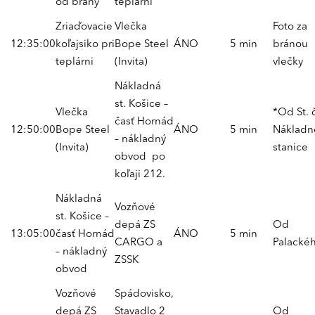
od brány
teplárni
Zriaďovacie
Vlečka
Foto za
12:35:00
koľajsiko pri
Bope Steel
ÁNO
5 min
bránou
teplárni
(Invita)
vlečky
Nákladná
st. Košice –
Vlečka
*Od St. 
časť Hornád
12:50:00
Bope Steel
ÁNO
5 min
Nákladn
– nákladný
(Invita)
stanice
obvod po
koľaji 212.
Nákladná
Vozňové
st. Košice –
depá ZS
Od
13:05:00
časť Hornád
ÁNO
5 min
CARGO a
Palackéh
– nákladný
ZSSK
obvod
Vozňové
Spádovisko,
depá ZS
Stavadlo 2
Od