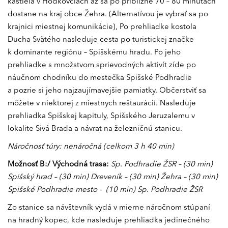
kaštieľa v Hodkovciach až sa po približne 70 – 80 minútach
dostane na kraj obce Žehra. (Alternatívou je vybrať sa po
krajnici miestnej komunikácie), Po prehliadke kostola
Ducha Svätého nasleduje cesta po turistickej značke
k dominante regiónu – Spišskému hradu. Po jeho
prehliadke s množstvom sprievodných aktivít zíde po
náučnom chodníku do mestečka Spišské Podhradie
a pozrie si jeho najzaujímavejšie pamiatky. Občerstviť sa
môžete v niektorej z miestnych reštaurácií. Nasleduje
prehliadka Spišskej kapituly, Spišského Jeruzalemu v
lokalite Sivá Brada a návrat na železničnú stanicu.
Náročnosť túry: nenáročná (celkom 3 h 40 min)
Možnosť B:/ Východná trasa:
Sp. Podhradie ŽSR – (30 min)
Spišský hrad – (30 min) Dreveník – (30 min) Žehra – (30 min)
Spišské Podhradie
mesto -
(10 min)
Sp. Podhradie ŽSR
Zo stanice sa návštevník vydá v mierne náročnom stúpaní
na hradný kopec, kde nasleduje prehliadka jedinečného