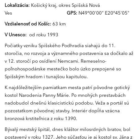
Lokalizácia:
Košický kraj, okres Spišská Nová
Ves
GPS:
N49°00'00" E20°45'05"
Vzdialenosť od Košíc:
63 km
V Unesco:
od roku 1993
Počiatky vzniku Spišského Podhradia siahajú do 11.
storočia, no rozvoja a významného postavenia sa dočkalo až
v 12. storočí po osídlení Nemcami. Remeselno-
poľnohospodárske mestečko bolo úzko prepojené so
Spišským hradom i tunajšou kapitulou.
K najdôležitejším pamiatkam mesta patrí pôvodne gotický
kostol Narodenia Panny Márie. Po mnohých prestavbách
nadobudol dnešnú klasicistickú podobu. Veža a portál sú
pozostatkom pôvodnej stavby. Interiér dopĺňa vzácna
bronzová krstiteľnica z roku 1390.
Bývalý mestský špitál, dnes kláštor milosrdných bratov, bol
postavený v roku 1327. Jeho súčasťou je aj kostol sv. Jána z