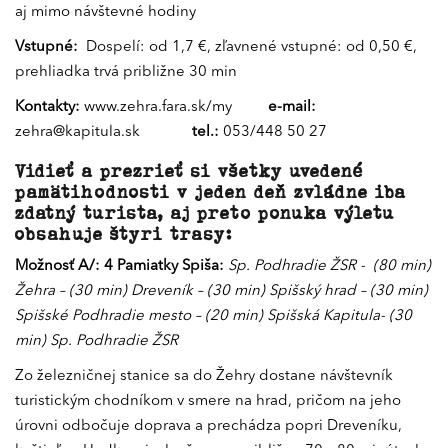
aj mimo návštevné hodiny
Vstupné:
Dospelí: od 1,7 €, zľavnené vstupné: od 0,50 €,
prehliadka trvá približne 30 min
Kontakty:
www.zehra.fara.sk/my
e-mail:
zehra@kapitula.sk
tel.:
053/448 50 27
Vidieť a prezrieť si všetky uvedené
pamätihodnosti v jeden deň zvládne iba
zdatný turista, aj preto ponuka výletu
obsahuje štyri trasy:
Možnosť A/: 4 Pamiatky Spiša:
Sp. Podhradie ŽSR -
(80 min)
Žehra – (30 min) Dreveník – (30 min) Spišský hrad – (30 min)
Spišské Podhradie mesto – (20 min) Spišská Kapitula- (30
min) Sp. Podhradie ŽSR
Zo železničnej stanice sa do Žehry dostane návštevník
turistickým chodníkom v smere na hrad, pričom na jeho
úrovni odbočuje doprava a prechádza popri Dreveníku,