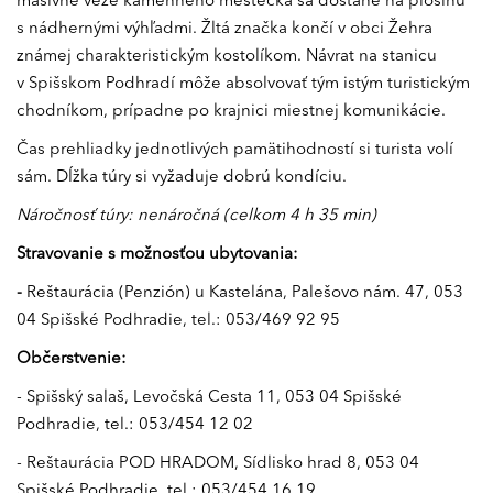
masívne veže kamenného mestečka sa dostane na plošinu
s nádhernými výhľadmi. Žltá značka končí v obci Žehra
známej charakteristickým kostolíkom. Návrat na stanicu
v Spišskom Podhradí môže absolvovať tým istým turistickým
chodníkom, prípadne po krajnici miestnej komunikácie.
Čas prehliadky jednotlivých pamätihodností si turista volí
sám. Dĺžka túry si vyžaduje dobrú kondíciu.
Náročnosť túry: nenáročná (celkom 4 h 35 min)
Stravovanie s možnosťou ubytovania:
-
Reštaurácia (Penzión) u Kastelána, Palešovo nám. 47, 053
04 Spišské Podhradie, tel.: 053/469 92 95
Občerstvenie:
- Spišský salaš, Levočská Cesta 11, 053 04 Spišské
Podhradie, tel.: 053/454 12 02
- Reštaurácia POD HRADOM, Sídlisko hrad 8, 053 04
Spišské Podhradie, tel.: 053/454 16 19