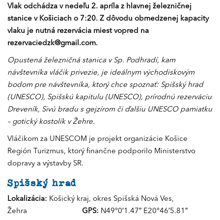
Vlak odchádza v nedeľu 2. apríla z hlavnej železničnej
stanice v Košiciach o 7:20. Z dôvodu obmedzenej kapacity
vlaku je nutná rezervácia miest vopred na
rezervaciedzk@gmail.com
.
Opustená železničná stanica v Sp. Podhradí, kam
návštevníka vláčik privezie, je ideálnym východiskovým
bodom pre návštevníka, ktorý chce spoznať: Spišský hrad
(UNESCO), Spišskú kapitulu (UNESCO), prírodnú rezerváciu
Dreveník, Sivú bradu s gejzírom či ďalšiu UNESCO pamiatku
– gotický kostolík v Žehre.
Vláčikom za UNESCOM je projekt organizácie Košice
Región Turizmus, ktorý finančne podporilo Ministerstvo
dopravy a výstavby SR.
Spišský hrad
Lokalizácia:
Košický kraj, okres Spišská Nová Ves,
Žehra
GPS:
N49°0′1.47″ E20°46′5.81″