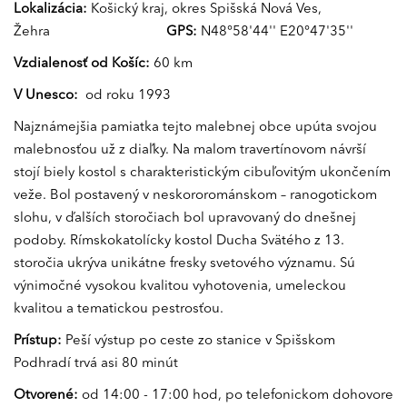
Lokalizácia:
Košický kraj, okres Spišská Nová Ves,
Žehra
GPS:
N48°58'44'' E20°47'35''
Vzdialenosť od Košíc:
60 km
V Unesco:
od roku 1993
Najznámejšia pamiatka tejto malebnej obce upúta svojou
malebnosťou už z diaľky. Na malom travertínovom návrší
stojí biely kostol s charakteristickým cibuľovitým ukončením
veže. Bol postavený v neskororománskom – ranogotickom
slohu, v ďalších storočiach bol upravovaný do dnešnej
podoby. Rímskokatolícky kostol Ducha Svätého z 13.
storočia ukrýva unikátne fresky svetového významu. Sú
výnimočné vysokou kvalitou vyhotovenia, umeleckou
kvalitou a tematickou pestrosťou.
Prístup:
Peší výstup po ceste zo stanice v Spišskom
Podhradí trvá asi 80 minút
Otvorené:
od 14:00 - 17:00 hod, po telefonickom dohovore