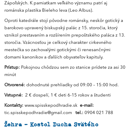
Zápoľských. K pamiatkam veľkého významu patrí aj
románska plastika Bieleho leva (Leo Albus).
Oproti katedrále stojí pôvodne románsky, neskôr gotický a
barokovo upravený biskupský palác z 15. storočia, ktorý
vznikol prestavaním a rozšírením prepoštského paláca z 13.
storočia. Vzácnosťou je celkový charakter cirkevného
mestečka so zachovalými gotickými či renesančnými
domami kanonikov a ďalších obyvateľov kapituly.
Prístup:
Pokojnou chôdzou sem zo stanice prídete za asi 30
minút
Otvorené:
dohodnuté prehliadky od 09:00 – 15:00 hod.
Vstupné:
2 € dospelí, 1 € deti 6-15 rokov a študenti
Kontakty:
www.spisskepodhradie.sk
e-mail:
tic.spisskepodhradie@gmail.com
tel.:
0904 021 788
Žehra - Kostol Ducha Svätého