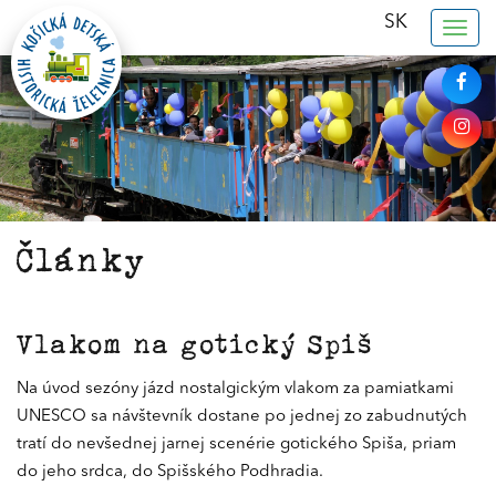
SK
Togg
navig
Články
Vlakom na gotický Spiš
Na úvod sezóny jázd nostalgickým vlakom za pamiatkami
UNESCO sa návštevník dostane po jednej zo zabudnutých
tratí do nevšednej jarnej scenérie gotického Spiša, priam
do jeho srdca, do Spišského Podhradia.