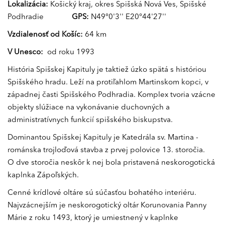
Lokalizácia:
Košický kraj, okres Spišská Nová Ves, Spišské
Podhradie
GPS:
N49°0'3'' E20°44'27''
Vzdialenosť od Košíc:
64 km
V Unesco:
od roku 1993
História Spišskej Kapituly je taktiež úzko spätá s históriou
Spišského hradu. Leží na protiľahlom Martinskom kopci, v
západnej časti Spišského Podhradia. Komplex tvoria vzácne
objekty slúžiace na vykonávanie duchovných a
administratívnych funkcií spišského biskupstva.
Dominantou Spišskej Kapituly je Katedrála sv. Martina -
románska trojloďová stavba z prvej polovice 13. storočia.
O dve storočia neskôr k nej bola pristavená neskorogotická
kaplnka Zápoľských.
Cenné krídlové oltáre sú súčasťou bohatého interiéru.
Najvzácnejším je neskorogotický oltár Korunovania Panny
Márie z roku 1493, ktorý je umiestnený v kaplnke