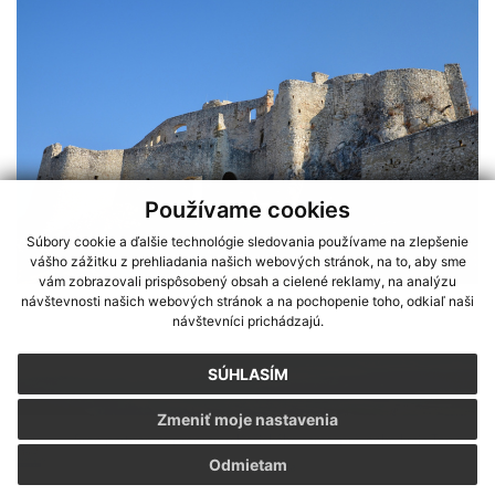
Používame cookies
Súbory cookie a ďalšie technológie sledovania používame na zlepšenie
vášho zážitku z prehliadania našich webových stránok, na to, aby sme
vám zobrazovali prispôsobený obsah a cielené reklamy, na analýzu
návštevnosti našich webových stránok a na pochopenie toho, odkiaľ naši
návštevníci prichádzajú.
SÚHLASÍM
Zmeniť moje nastavenia
Sme partnerom programu Košického samosprávneho kraja Terra
Odmietam
Incognita