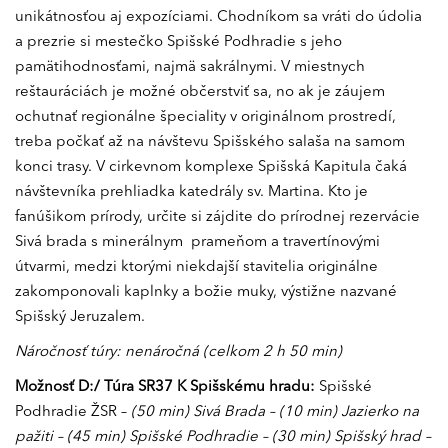
unikátnosťou aj expozíciami. Chodníkom sa vráti do údolia
a prezrie si mestečko Spišské Podhradie s jeho
pamätihodnosťami, najmä sakrálnymi. V miestnych
reštauráciách je možné občerstviť sa, no ak je záujem
ochutnať regionálne špeciality v originálnom prostredí,
treba počkať až na návštevu Spišského salaša na samom
konci trasy. V cirkevnom komplexe Spišská Kapitula čaká
návštevníka prehliadka katedrály sv. Martina. Kto je
fanúšikom prírody, určite si zájdite do prírodnej rezervácie
Sivá brada s minerálnym prameňom a travertínovými
útvarmi, medzi ktorými niekdajší stavitelia originálne
zakomponovali kaplnky a božie muky, výstižne nazvané
Spišský Jeruzalem.
Náročnosť túry: nenáročná (celkom 2 h 50 min)
Možnosť D:/ Túra SR37 K Spišskému hradu:
Spišské
Podhradie ŽSR –
(50 min)
Sivá Brada – (10 min) Jazierko na
pažiti – (45 min) Spišské Podhradie – (30 min) Spišský hrad –