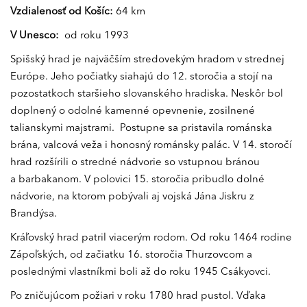
Vzdialenosť od Košíc:
64 km
V Unesco:
od roku 1993
Spišský hrad je najväčším stredovekým hradom v strednej
Európe. Jeho počiatky siahajú do 12. storočia a stojí na
pozostatkoch staršieho slovanského hradiska. Neskôr bol
doplnený o odolné kamenné opevnenie, zosilnené
talianskymi majstrami. Postupne sa pristavila románska
brána, valcová veža i honosný románsky palác. V 14. storočí
hrad rozšírili o stredné nádvorie so vstupnou bránou
a barbakanom. V polovici 15. storočia pribudlo dolné
nádvorie, na ktorom pobývali aj vojská Jána Jiskru z
Brandýsa.
Kráľovský hrad patril viacerým rodom. Od roku 1464 rodine
Zápoľských, od začiatku 16. storočia Thurzovcom a
poslednými vlastníkmi boli až do roku 1945 Csákyovci.
Po zničujúcom požiari v roku 1780 hrad pustol. Vďaka