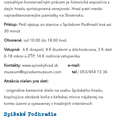
rozsiahlym konzervačným prácam je historická expozícia z
dejín hradu sprístupnená verejnosti. Hrad patrí medzi
najnavštevovanejšie pamiatky na Slovensku.
Prístup:
Peší výstup zo stanice v Spišskom Podhradí trvá asi
30 minút
Otvorené:
od 10.00 do 18.00 hod.
Vstupné:
6 € dospelí, 4 € študenti a dôchodcovia, 3 € deti
6-18 rokov a ZŤP, 14 € rodinná vstupenka
Kontakty:
www.spisskyhrad.sk
e-mail:
muzeum@spisskemuzeum.com
tel.:
053/454 13 36
Atrakcia nielen pre deti:
- originálne kamenné dielo na svahu Spišského hradu,
kopírujúce obrázok koňa z keltskej mince nájdenej na
tomto území a vystavenej v hradných interiéroch
Spišské Podhradie