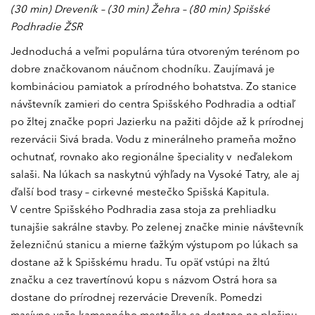
(30 min) Dreveník – (30 min) Žehra – (80 min) Spišské
Podhradie ŽSR
Jednoduchá a veľmi populárna túra otvoreným terénom po
dobre značkovanom náučnom chodníku. Zaujímavá je
kombináciou pamiatok a prírodného bohatstva. Zo stanice
návštevník zamieri do centra Spišského Podhradia a odtiaľ
po žltej značke popri Jazierku na pažiti dôjde až k prírodnej
rezervácii Sivá brada. Vodu z minerálneho prameňa možno
ochutnať, rovnako ako regionálne špeciality v neďalekom
salaši. Na lúkach sa naskytnú výhľady na Vysoké Tatry, ale aj
ďalší bod trasy – cirkevné mestečko Spišská Kapitula.
V centre Spišského Podhradia zasa stoja za prehliadku
tunajšie sakrálne stavby. Po zelenej značke minie návštevník
železničnú stanicu a mierne ťažkým výstupom po lúkach sa
dostane až k Spišskému hradu. Tu opäť vstúpi na žltú
značku a cez travertínovú kopu s názvom Ostrá hora sa
dostane do prírodnej rezervácie Dreveník. Pomedzi