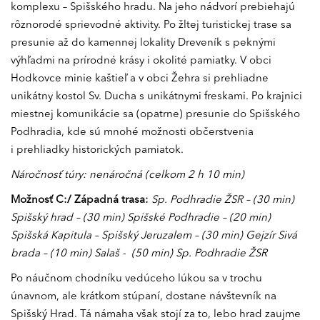
komplexu – Spišského hradu. Na jeho nádvorí prebiehajú
rôznorodé sprievodné aktivity. Po žltej turistickej trase sa
presunie až do kamennej lokality Dreveník s peknými
výhľadmi na prírodné krásy i okolité pamiatky. V obci
Hodkovce minie kaštieľ a v obci Žehra si prehliadne
unikátny kostol Sv. Ducha s unikátnymi freskami. Po krajnici
miestnej komunikácie sa (opatrne) presunie do Spišského
Podhradia, kde sú mnohé možnosti občerstvenia
i prehliadky historických pamiatok.
Náročnosť túry: nenáročná (celkom 2 h 10 min)
Možnosť C:/ Západná trasa:
Sp. Podhradie ŽSR – (30 min)
Spišský hrad – (30 min) Spišské Podhradie – (20 min)
Spišská Kapitula – Spišský Jeruzalem – (30 min) Gejzír Sivá
brada – (10 min) Salaš - (50 min) Sp. Podhradie ŽSR
Po náučnom chodníku vedúceho lúkou sa v trochu
únavnom, ale krátkom stúpaní, dostane návštevník na
Spišský Hrad. Tá námaha však stojí za to, lebo hrad zaujme