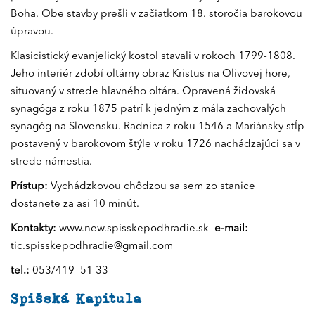
Boha. Obe stavby prešli v začiatkom 18. storočia barokovou
úpravou.
Klasicistický evanjelický kostol stavali v rokoch 1799-1808.
Jeho interiér zdobí oltárny obraz Kristus na Olivovej hore,
situovaný v strede hlavného oltára. Opravená židovská
synagóga z roku 1875 patrí k jedným z mála zachovalých
synagóg na Slovensku. Radnica z roku 1546 a Mariánsky stĺp
postavený v barokovom štýle v roku 1726 nachádzajúci sa v
strede námestia.
Prístup:
Vychádzkovou chôdzou sa sem zo stanice
dostanete za asi 10 minút.
Kontakty:
www.new.spisskepodhradie.sk
e-mail:
tic.spisskepodhradie@gmail.com
tel.:
053/419 51 33
Spišská Kapitula