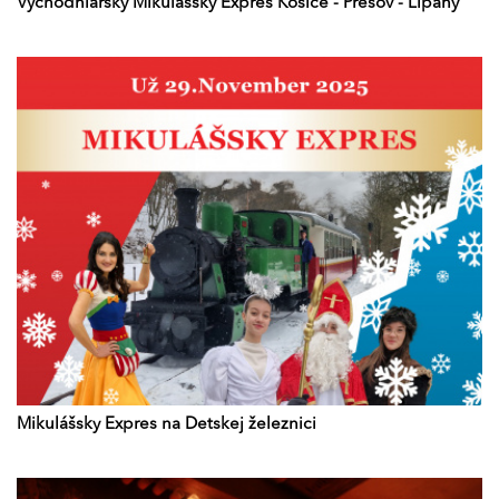
Východniarsky Mikulášsky Expres Košice - Prešov - Lipany
Mikulášsky Expres na Detskej železnici