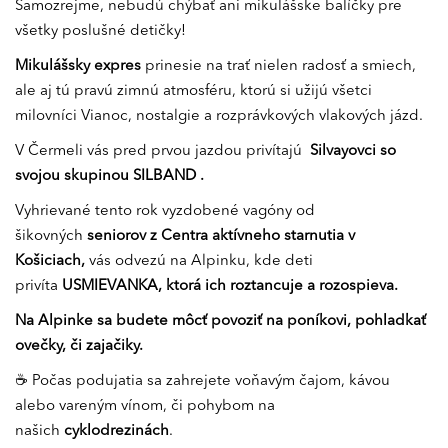
Samozrejme, nebudú chýbať ani mikulášske balíčky pre
všetky poslušné detičky!
Mikulášsky expres
prinesie na trať nielen radosť a smiech,
ale aj tú pravú zimnú atmosféru, ktorú si užijú všetci
milovníci Vianoc, nostalgie a rozprávkových vlakových jázd.
V Čermeli vás pred prvou jazdou privítajú
Silvayovci so
svojou skupinou
SILBAND
.
Vyhrievané tento rok vyzdobené vagóny od
šikovných
seniorov z
Centra aktívneho starnutia
v
Košiciach,
vás odvezú na Alpinku, kde deti
privíta
USMIEVANKA
, ktorá ich roztancuje a rozospieva.
Na Alpinke sa budete môcť povoziť na poníkovi, pohladkať
ovečky, či zajačiky.
☕ Počas podujatia sa zahrejete voňavým čajom, kávou
alebo vareným vínom, či pohybom na
našich
cyklodrezinách
.