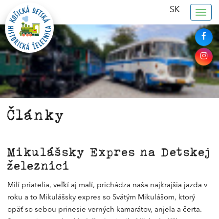
SK
Togg
navig
Články
Mikulášsky Expres na Detskej
železnici
Milí priatelia, veľkí aj malí, prichádza naša najkrajšia jazda v
roku a to Mikulášsky expres so Svätým Mikulášom, ktorý
opäť so sebou prinesie verných kamarátov, anjela a čerta.