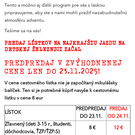
Tento a možno aj ďalší program pre vás s láskou
pripravujeme, aby ste s nami mohli prežiť nezabudnuteľnú
atmosféru adventu.
Tešíme sa na vás!
PREDAJ LÍSTKOV NA NAJKRAJŠIU JAZDU NA
DETSKEJ ŽELEZNICI ZAČAL
PREDPREDAJ V ZVÝHODNENEJ
CENE LEN DO 23.11.2025!
V cene cestovného lístka nie je započítaný mikulášsky
balíček. Ten si je potrebné kúpiť navyše k cestovnému
lístku v cene 8 eur
PREDPREDAJ
PREDAJ
LÍSTOK
DO 23.11.
OD 24.11.
Zľavnený (deti 3-15 r., študenti,
8 €
12 €
dôchodcovia, ŤZP/ŤZP-S)