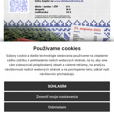
Používame cookies
Súbory cookie a ďalšie technológie sledovania používame na zlepšenie
VLAKOM NA FESTIVAL DO REJDOVEJ
vášho zážitku z prehliadania našich webových stránok, na to, aby sme
vám zobrazovali prispôsobený obsah a cielené reklamy, na analýzu
návštevnosti našich webových stránok a na pochopenie toho, odkiaľ naši
návštevníci prichádzajú.
SÚHLASÍM
Zmeniť moje nastavenia
Sme partnerom programu Košického samosprávneho kraja Terra
Odmietam
Incognita