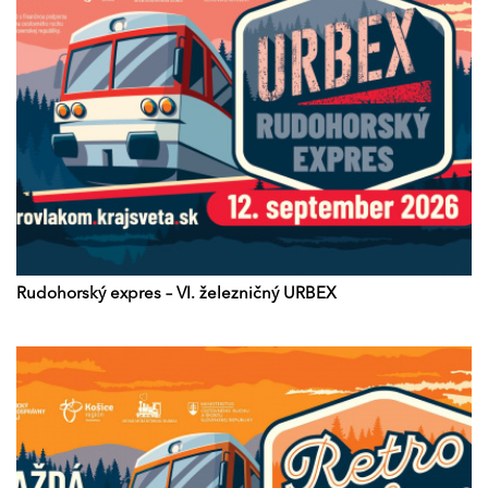
Rudohorský expres – VI. železničný URBEX