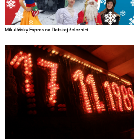
Mikulášsky Expres na Detskej železnici