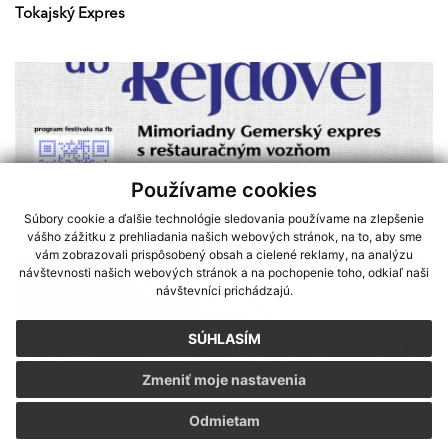
Tokajský Expres
Používame cookies
Súbory cookie a ďalšie technológie sledovania používame na zlepšenie
vášho zážitku z prehliadania našich webových stránok, na to, aby sme
vám zobrazovali prispôsobený obsah a cielené reklamy, na analýzu
návštevnosti našich webových stránok a na pochopenie toho, odkiaľ naši
návštevníci prichádzajú.
SÚHLASÍM
Zmeniť moje nastavenia
VLAKOM NA FESTIVAL DO REJDOVEJ
Sme partnerom programu Košického samosprávneho kraja Terra
Odmietam
Incognita