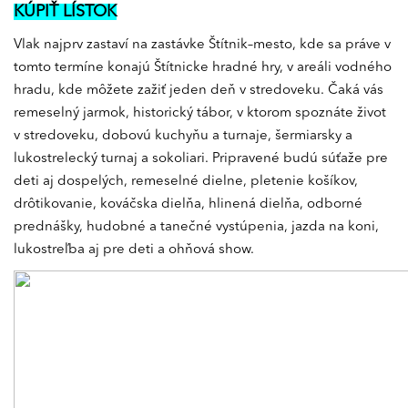
KÚPIŤ LÍSTOK
Vlak najprv zastaví na zastávke Štítnik–mesto, kde sa práve v
tomto termíne konajú Štítnicke hradné hry, v areáli vodného
hradu, kde môžete zažiť jeden deň v stredoveku. Čaká vás
remeselný jarmok, historický tábor, v ktorom spoznáte život
v stredoveku, dobovú kuchyňu a turnaje, šermiarsky a
lukostrelecký turnaj a sokoliari. Pripravené budú súťaže pre
deti aj dospelých, remeselné dielne, pletenie košíkov,
drôtikovanie, kováčska dielňa, hlinená dielňa, odborné
prednášky, hudobné a tanečné vystúpenia, jazda na koni,
lukostreľba aj pre deti a ohňová show.