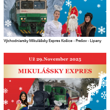
Východniarsky Mikulášsky Expres Košice - Prešov - Lipany