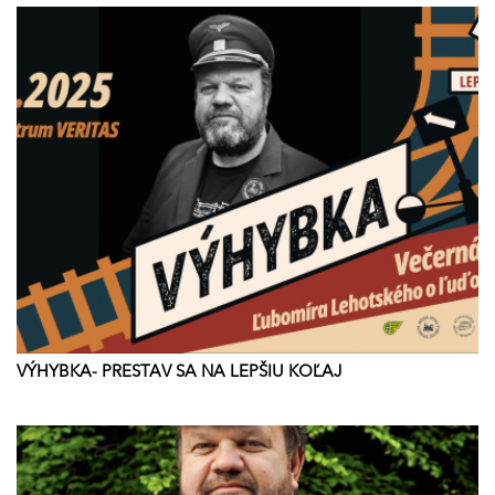
VÝHYBKA- PRESTAV SA NA LEPŠIU KOĽAJ