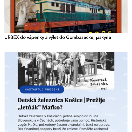
URBEX do vápenky a výlet do Gombaseckej jaskyne