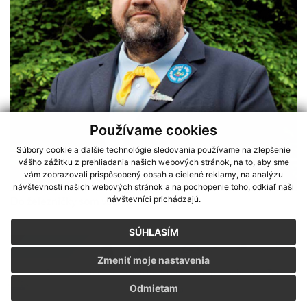
Používame cookies
Súbory cookie a ďalšie technológie sledovania používame na zlepšenie
vášho zážitku z prehliadania našich webových stránok, na to, aby sme
vám zobrazovali prispôsobený obsah a cielené reklamy, na analýzu
návštevnosti našich webových stránok a na pochopenie toho, odkiaľ naši
návštevníci prichádzajú.
Do železničky som vtiahol celú rodinu
SÚHLASÍM
Zmeniť moje nastavenia
Sme partnerom programu Košického samosprávneho kraja Terra
Odmietam
Incognita