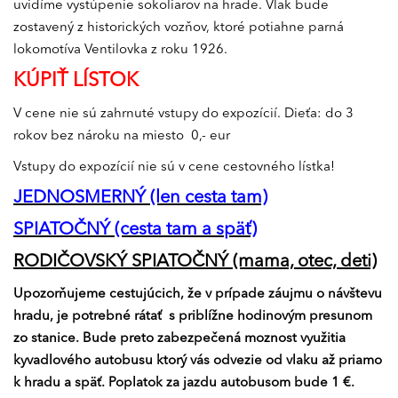
uvidíme vystúpenie sokoliarov na hrade. Vlak bude
zostavený z historických vozňov, ktoré potiahne parná
lokomotíva Ventilovka z roku 1926.
KÚPIŤ LÍSTOK
V cene nie sú zahrnuté vstupy do expozícií. Dieťa: do 3
rokov bez nároku na miesto 0,- eur
Vstupy do expozícií nie sú v cene cestovného lístka!
JEDNOSMERNÝ (len cesta tam)
SPIATOČNÝ (cesta tam a späť)
RODIČOVSKÝ SPIATOČNÝ (mama, otec, deti)
Upozorňujeme cestujúcich, že v prípade záujmu o návštevu
hradu, je potrebné rátať s priblížne hodinovým presunom
zo stanice. Bude preto zabezpečená moznost využitia
kyvadlového autobusu ktorý vás odvezie od vlaku až priamo
k hradu a späť. Poplatok za jazdu autobusom bude 1 €.