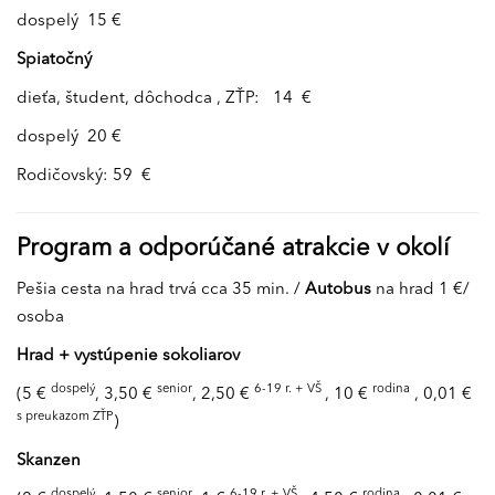
dospelý 15 €
Spiatočný
dieťa, študent, dôchodca , ZŤP: 14 €
dospelý 20 €
Rodičovský: 59 €
Program a odporúčané atrakcie v okolí
Pešia cesta na hrad trvá cca 35 min. /
Autobus
na hrad 1 €/
osoba
Hrad + vystúpenie sokoliarov
dospelý
senior
6-19 r. + VŠ
rodina
(5 €
, 3,50 €
, 2,50 €
, 10 €
, 0,01 €
s preukazom ZŤP
)
Skanzen
dospelý
senior
6-19 r. + VŠ
rodina