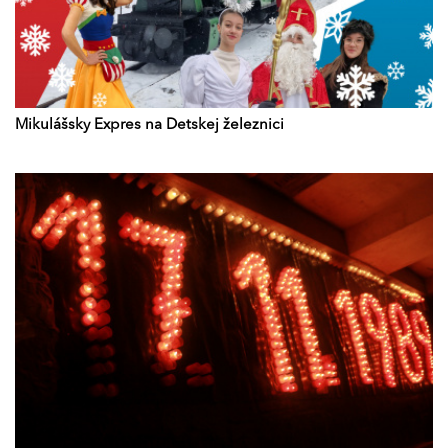
Mikulášsky Expres na Detskej železnici