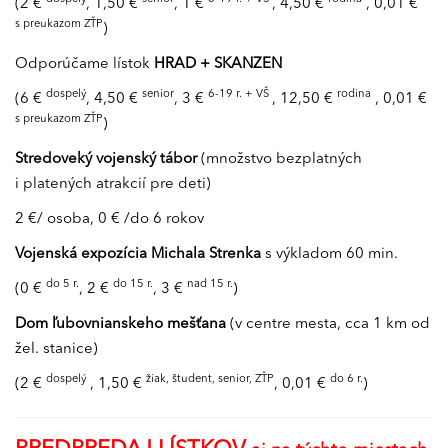
(2 €
, 1,50 €
, 1 €
, 4,50 €
, 0,01 €
s preukazom ZŤP
)
Odporúčame lístok
HRAD + SKANZEN
dospelý
senior
6-19 r. + VŠ
rodina
(6 €
, 4,50 €
, 3 €
, 12,50 €
, 0,01 €
s preukazom ZŤP
)
Stredoveký vojenský tábor
(množstvo bezplatných
i platených atrakcií pre deti)
2 €/ osoba, 0 € /do 6 rokov
Vojenská expozícia Michala Strenka
s výkladom 60 min.
do 5 r.
do 15 r.
nad 15 r.
(0 €
, 2 €
, 3 €
)
Dom ľubovnianskeho mešťana
(v centre mesta, cca 1 km od
žel. stanice)
dospelý
žiak, študent, senior, ZŤP
do 6 r.
(2 €
, 1,50 €
, 0,01 €
)