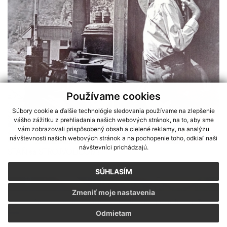
Používame cookies
Súbory cookie a ďalšie technológie sledovania používame na zlepšenie
vášho zážitku z prehliadania našich webových stránok, na to, aby sme
vám zobrazovali prispôsobený obsah a cielené reklamy, na analýzu
návštevnosti našich webových stránok a na pochopenie toho, odkiaľ naši
návštevníci prichádzajú.
STAŇ sa STROJVODCOM!
SÚHLASÍM
Zmeniť moje nastavenia
Sme partnerom programu Košického samosprávneho kraja Terra
Odmietam
Incognita