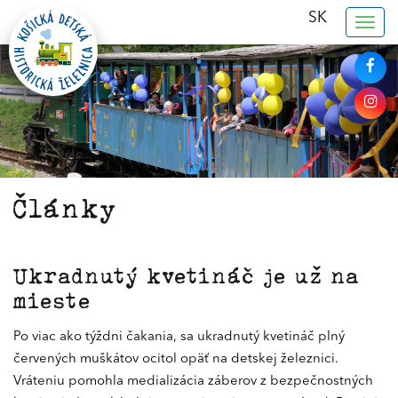
SK
Togg
navig
Články
Ukradnutý kvetináč je už na
mieste
Po viac ako týždni čakania, sa ukradnutý kvetináč plný
červených muškátov ocitol opäť na detskej železnici.
Vráteniu pomohla medializácia záberov z bezpečnostných