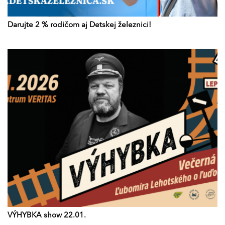
Darujte 2 % rodičom aj Detskej železnici!
VÝHYBKA show 22.01.