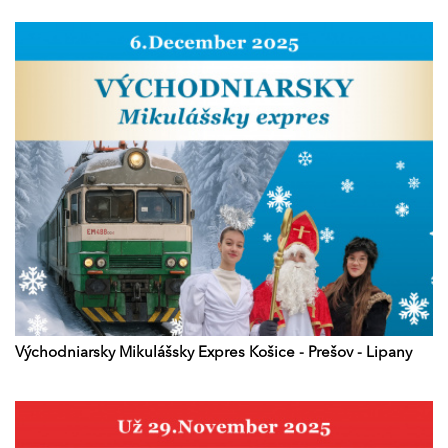
Východniarsky Mikulášsky Expres Košice - Prešov - Lipany