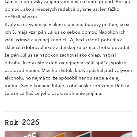
kamier, i obrovský záujem verejnosti o tento prípad. Bez jej
pomoci, ako aj viacerých redakcií by sme asi len ťažko
dočkali návratu.
Kvety sa už vynímajú v okne staničnej budovy po tom, čo si
ich 3. mája vzal pán Július so sebou domov. Napokon ich
vrátil zdravé a v plnej kondícii. Aj keď krádež pobúrila a
sklamala dobrovoľníkov z detskej železnice, treba povedať,
že pán Július sa napokon zachoval ako chlap, nabral
odvahu, kvety ešte v deň zverejnenia vrátil späť aj spolu s
ospravedlnením. Mrzí ho skutok, ktorý spáchal pod vplyvom
alkoholu, no najmä to, že spôsobil hanbu sebe a celej
rodine. Svoje konanie ľutuje a občianske združenie Detská
železnica Košice jeho ospravedlnenie prijíma.
Rok 2026