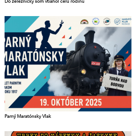
Do železničky som vtiahol celú rodinu
Parný Maratónsky Vlak