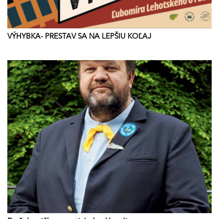
VÝHYBKA- PRESTAV SA NA LEPŠIU KOĽAJ