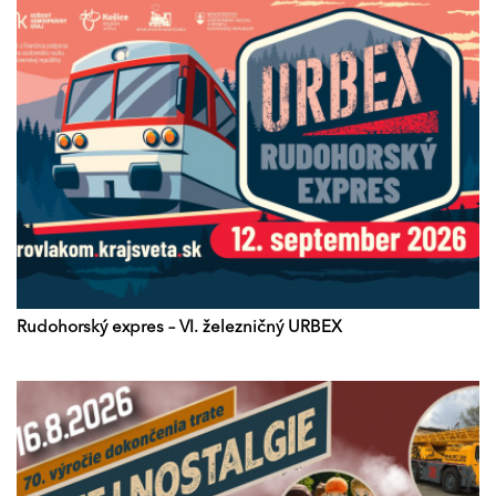
Rudohorský expres – VI. železničný URBEX