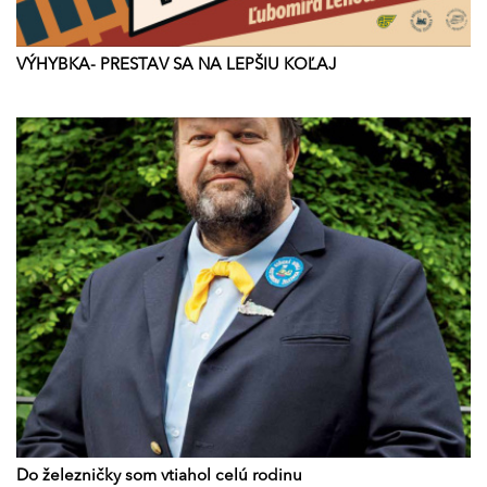
VÝHYBKA- PRESTAV SA NA LEPŠIU KOĽAJ
Do železničky som vtiahol celú rodinu