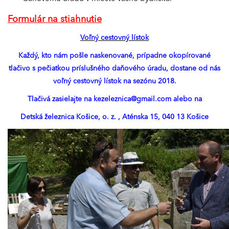
Formulár na stiahnutie
Voľný cestovný lístok
Každý, kto nám pošle naskenované, prípadne okopírované
tlačivo s pečiatkou príslušného daňového úradu, dostane od nás
voľný cestovný lístok na sezónu 2018.
Tlačivá zasielajte na kezeleznica@gmail.com alebo na
Detská železnica Košice, o. z. , Aténska 15, 040 13 Košice