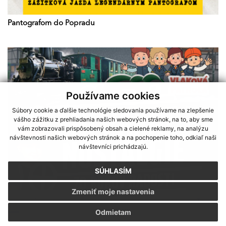
Pantografom do Popradu
Používame cookies
Súbory cookie a ďalšie technológie sledovania používame na zlepšenie
vášho zážitku z prehliadania našich webových stránok, na to, aby sme
vám zobrazovali prispôsobený obsah a cielené reklamy, na analýzu
návštevnosti našich webových stránok a na pochopenie toho, odkiaľ naši
návštevníci prichádzajú.
SÚHLASÍM
Zmeniť moje nastavenia
Sme partnerom programu Košického samosprávneho kraja Terra
Odmietam
DNI PARNEJ NOSTALGIE 16-17.8.
Incognita