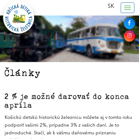
SK
Togg
navig
Články
2 % je možné darovať do konca
apríla
Košickú detskú historickú železnicu môžete aj v tomto roku
podporiť vašimi 2%, prípadne 3% z vašich daní. Je to
jednoduché. Stačí, ak k vášmu daňovému priznaniu