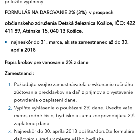
priložíte vyplnený
FORMULÁR NA DAROVANIE 2% (3%) v prospech
občianskeho združenia Detská železnica Košice, IČO: 422
411 89, Aténska 15, 040 13 Košice.
najneskôr do 31. marca, ak ste zamestnanec až do 30.
apríla 2018
Popis krokov pre venovanie 2% z dane
Zamestnanci:
Požiadajte svojho zamestnávateľa o vykonanie ročného
zúčtovania preddavkov na daň z príjmov a o vystavenie
potvrdenia o zaplatení dane.
Vyplňte vyhlásenie o poukázaní 2% dane. Uveďte vaše
meno, rodné číslo, bydlisko a sumu zodpovedajúcu 2%
zaplatenej dane.
Najneskôr do 30. apríla 2018 pošlite/doručte formuláre
daňovému úradu v mieste vášho bydliska.