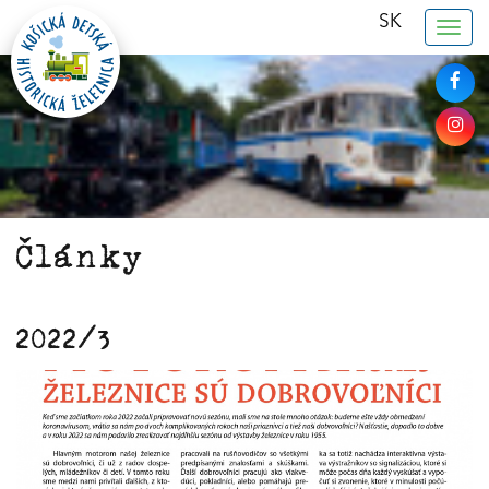
SK
Togg
navig
Články
2022/3