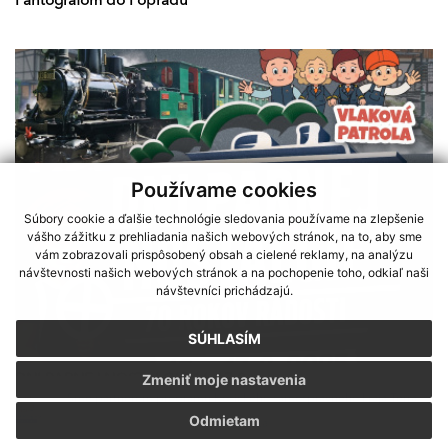
Pantografom do Popradu
Používame cookies
Súbory cookie a ďalšie technológie sledovania používame na zlepšenie
vášho zážitku z prehliadania našich webových stránok, na to, aby sme
vám zobrazovali prispôsobený obsah a cielené reklamy, na analýzu
návštevnosti našich webových stránok a na pochopenie toho, odkiaľ naši
návštevníci prichádzajú.
SÚHLASÍM
Zmeniť moje nastavenia
DNI PARNEJ NOSTALGIE 16-17.8.
Sme partnerom programu Košického samosprávneho kraja Terra
Odmietam
Incognita