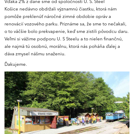
Vďaka 2% z dane sme od spoločnosti U. S. Steel
Košice nedávno obdržali významnú čiastku, ktorá nám
pomôže preklenúť náročné zimné obdobie opráv a
renovácií vozového parku. Priznáme sa, že sme to nečakali,
o to väčšie bolo prekvapenie, keď sme zistili pôvodcu daru.
Veľmi si vážime podporu U. S Steelu a to nielen finančnú,
ale najmä tú osobnú, morálnu, ktorá nás poháňa ďalej a
dáva zmysel nášmu snaženiu.
Ďakujeme.