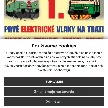
Používame cookies
PRVÉ ELEKTRICKÉ VLAKY DO HUMENNÉHO 13.12.
Súbory cookie a ďalšie technológie sledovania používame na zlepšenie
vášho zážitku z prehliadania našich webových stránok, na to, aby sme
vám zobrazovali prispôsobený obsah a cielené reklamy, na analýzu
návštevnosti našich webových stránok a na pochopenie toho, odkiaľ naši
návštevníci prichádzajú.
SÚHLASÍM
Zmeniť moje nastavenia
Sme partnerom programu Košického samosprávneho kraja Terra
Odmietam
Incognita