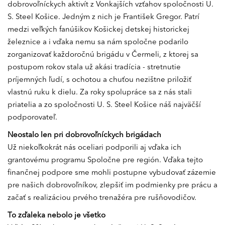
dobrovoľníckych aktivít z Vonkajších vzťahov spoločnosti U.
S. Steel Košice. Jedným z nich je František Gregor. Patrí
medzi veľkých fanúšikov Košickej detskej historickej
železnice a i vďaka nemu sa nám spoločne podarilo
zorganizovať každoročnú brigádu v Čermeli, z ktorej sa
postupom rokov stala už akási tradícia - stretnutie
príjemných ľudí, s ochotou a chuťou nezištne priložiť
vlastnú ruku k dielu. Za roky spolupráce sa z nás stali
priatelia a zo spoločnosti U. S. Steel Košice náš najväčší
podporovateľ.
Neostalo len pri dobrovoľníckych brigádach
Už niekoľkokrát nás oceliari podporili aj vďaka ich
grantovému programu Spoločne pre región. Vďaka tejto
finančnej podpore sme mohli postupne vybudovať zázemie
pre našich dobrovoľníkov, zlepšiť im podmienky pre prácu a
začať s realizáciou prvého trenažéra pre rušňovodičov.
To zďaleka nebolo je všetko