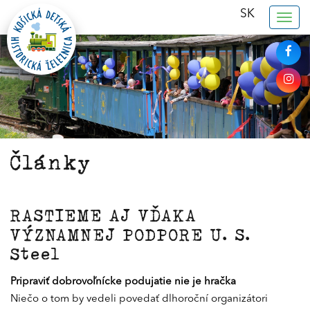
SK
Togg
navig
Články
RASTIEME AJ VĎAKA
VÝZNAMNEJ PODPORE U. S.
Steel
Pripraviť dobrovoľnícke podujatie nie je hračka
Niečo o tom by vedeli povedať dlhoroční organizátori