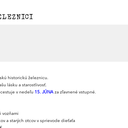
ELEZNICI
kú historickú železnicu.
u lásku a starostlivosť.
a cestuje v nedeľu
15. JÚNA
za zľavnené vstupné.
i vozňami
v a starých otcov v sprievode dieťaťa