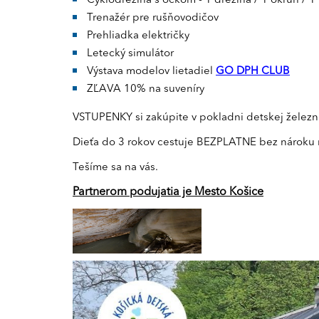
Cyklodrezina s ockom - 1 drezina / 1 okruh / 1
Trenažér pre rušňovodičov
Prehliadka električky
Letecký simulátor
Výstava modelov lietadiel
GO DPH CLUB
ZĽAVA 10% na suveníry
VSTUPENKY si zakúpite v pokladni detskej železn
Dieťa do 3 rokov cestuje BEZPLATNE bez nároku
Tešíme sa na vás.
Partnerom podujatia je Mesto Košice