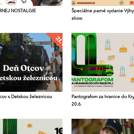
RNEJ NOSTALGIE
Špeciálne parné vydanie Výh
show
ov s Detskou železnicou
Pantografom za hranice do Kr
20.6.