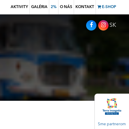
AKTIVITY
GALÉRIA
2%
O NÁS
KONTAKT
E-SHOP
SK
Sme partnerom