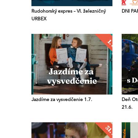
Rudohorský expres – VI. železničný
DNI PA
URBEX
Jazdíme za vysvedčenie 1.7.
Deň Otc
21.6.