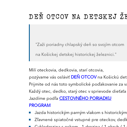
DEŇ OTCOV NA DETSKEJ Ž
"Zaži poriadny chlapský deň so svojím otcom
na Košickej detskej historickej železnici."
Milí oteckovia, dedkovia, starí otcovia,
pozývame vás osláviť
DEŇ OTCOV
na Košickú dets
Prijmite od nás toto symbolické poďakovanie za vaš
Každý otec, dedko, starý otec v sprievode dieťať
Jazdíme podľa
CESTOVNÉHO PORIADKU
PROGRAM
Jazda historickým parným vlakom s historickým
Zľavnené spiatočné vstupné pre oteckov, dedko