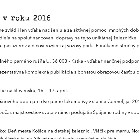
 v roku 2016
e zvládli len vďaka nadšeniu a za aktívnej pomoci mnohých dobr
a na spolufinancovaní dopravy na tejto unikátnej železničke. A
c pasažierov a o čosi rozšírili aj vozový park. Ponúkame stručný
ého parného rušňa U. 36 003 - Katka - vďaka finančnej podpore 
ezentatívna komplexná publikácia s bohatou obrazovou časťou o v
e na Slovensku, 16. – 17. apríl.
šňového depa pre dve parné lokomotívy v stanici Čermeľ, jar 2
počas majstrovstiev sveta v rámci podujatia Spájame rodiny v sp
o: Deň mesta Košice na detskej železnici, Vláčik pre mamu, Noc