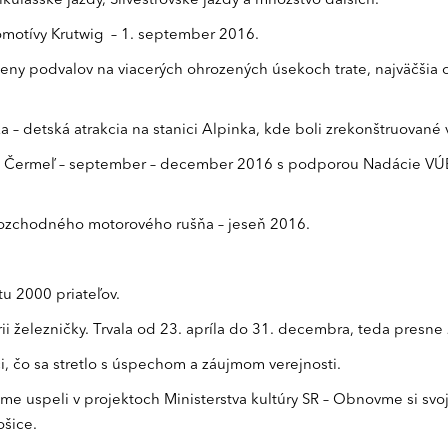
kulášske jazdy, Silvestrovské jazdy a množstvo ďalších.
omotívy Krutwig – 1. september 2016.
meny podvalov na viacerých ohrozených úsekoch trate, najväčšia op
 – detská atrakcia na stanici Alpinka, kde boli zrekonštruované
ici Čermeľ – september – december 2016 s podporou Nadácie VÚB
rozchodného motorového rušňa – jeseň 2016.
tu 2000 priateľov.
i železničky. Trvala od 23. apríla do 31. decembra, teda presne
ci, čo sa stretlo s úspechom a záujmom verejnosti.
 sme uspeli v projektoch Ministerstva kultúry SR – Obnovme si s
ošice.