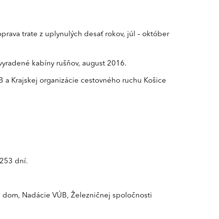
rava trate z uplynulých desať rokov, júl – október
 vyradené kabíny rušňov, august 2016.
 a Krajskej organizácie cestovného ruchu Košice
 253 dní.
voj dom, Nadácie VÚB, Železničnej spoločnosti