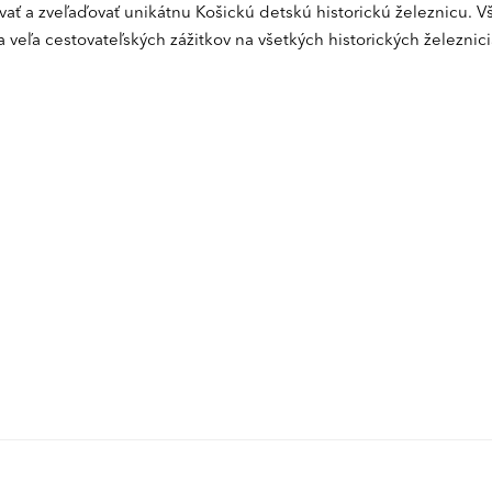
ť a zveľaďovať unikátnu Košickú detskú historickú železnicu. 
 a veľa cestovateľských zážitkov na všetkých historických železnic