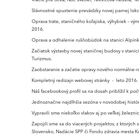
Vláčik pre ocka, Noc svetiel, Tekvicová nedeľa, Mi
Slávnostné spustenie prevádzky novej parnej lok
Oprava trate, staničného koľajiska, výhybiek – vý
2016.
Oprava a odhalenie rušňobúdok na stanici Alpinka
Začiatok výstavby novej staničnej budovy v stan
Turizmus.
Zaobstaranie a začatie opravy nového normálne-
Kompletný redizajn webovej stránky - leto 2016.
Náš facebookový profil sa na dosah priblížil k poč
Jednoznačne najdlhšia sezóna v novodobej históri
Vypravili sme niekoľko vlakov aj po veľkej železni
Zapojili sme sa do viacerých projektov, z ktorých
Slovensko, Nadácie SPP či Fondu zdravia mesta K