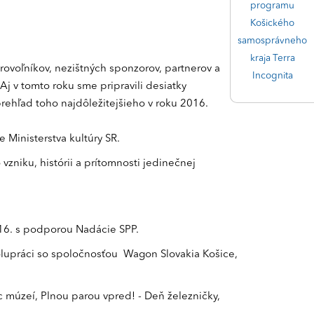
programu
Košického
samosprávneho
kraja Terra
ovoľníkov, nezištných sponzorov, partnerov a
Incognita
j v tomto roku sme pripravili desiatky
 prehľad toho najdôležitejšieho v roku 2016.
Ministerstva kultúry SR.
zniku, histórii a prítomnosti jedinečnej
016. s podporou Nadácie SPP.
olupráci so spoločnosťou Wagon Slovakia Košice,
 múzeí, Plnou parou vpred! - Deň železničky,