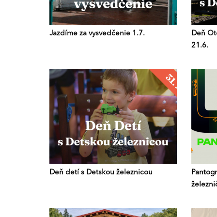
Jazdíme za vysvedčenie 1.7.
Deň Otc
21.6.
Deň detí s Detskou železnicou
Pantogr
železni