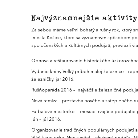
Najvýznamnejšie aktivity
Za sebou máme veľmi bohatý a rušný rok, ktorý sm
mesta Košice, ktoré sa významným spôsobom podieľ
spoločenských a kultúrnych podujatí, previezli via
Obnova a reštaurovanie historického úzkorozchodn
Vydanie knihy Veľký príbeh malej železnice – repr
železničky, jar 2016.
Rušňoparáda 2016 – najväčšie železničné podujati
Nová remíza – prestavba nového a zatepleného ru
Futbalové mestečko – mesiac trvajúce podujatie 
jún – júl 2016.
Organizovanie tradičných populárnych podujatí ak