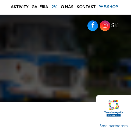
AKTIVITY
GALÉRIA
2%
O NÁS
KONTAKT
E-SHOP
SK
Sme partnerom