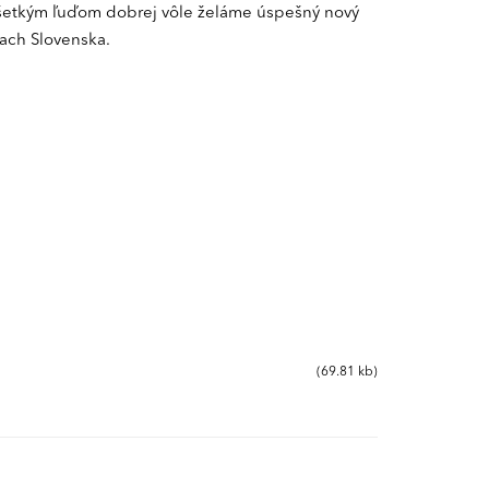
Všetkým ľuďom dobrej vôle želáme úspešný nový
iach Slovenska.
(69.81 kb)