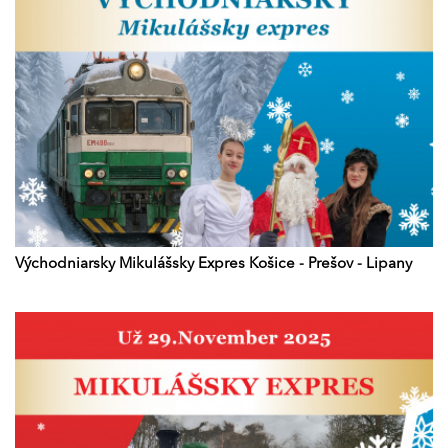
Východniarsky Mikulášsky Expres Košice - Prešov - Lipany