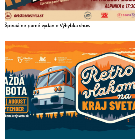
Špeciálne parné vydanie Výhybka show