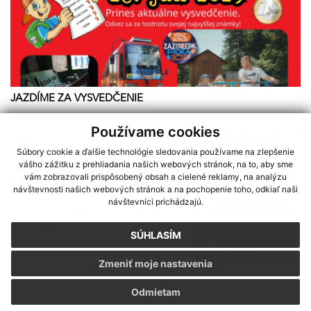
JAZDÍME ZA VYSVEDČENIE
Používame cookies
Súbory cookie a ďalšie technológie sledovania používame na zlepšenie
vášho zážitku z prehliadania našich webových stránok, na to, aby sme
vám zobrazovali prispôsobený obsah a cielené reklamy, na analýzu
návštevnosti našich webových stránok a na pochopenie toho, odkiaľ naši
návštevníci prichádzajú.
SÚHLASÍM
Zmeniť moje nastavenia
Sme partnerom programu Košického samosprávneho kraja Terra
Odmietam
Incognita